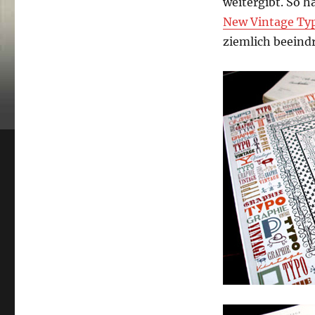
weitergibt. So h
New Vintage Type
ziemlich beeind