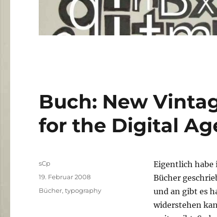
Buch: New Vintag
for the Digital Ag
Autor
sCp
Eigentlich habe 
Veröffentlicht
19. Februar 2008
Bücher geschrieb
am
Kategorien
Bücher
,
typography
und an gibt es 
widerstehen kan