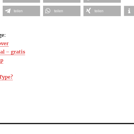
teilen
teilen
teilen
ge
:
over
al – gratis
ap
Type?