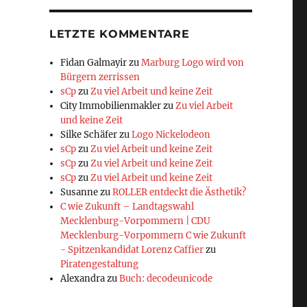
LETZTE KOMMENTARE
Fidan Galmayir
zu
Marburg Logo wird von
Bürgern zerrissen
sCp
zu
Zu viel Arbeit und keine Zeit
City Immobilienmakler
zu
Zu viel Arbeit
und keine Zeit
Silke Schäfer
zu
Logo Nickelodeon
sCp
zu
Zu viel Arbeit und keine Zeit
sCp
zu
Zu viel Arbeit und keine Zeit
sCp
zu
Zu viel Arbeit und keine Zeit
Susanne
zu
ROLLER entdeckt die Ästhetik?
C wie Zukunft – Landtagswahl
Mecklenburg-Vorpommern | CDU
Mecklenburg-Vorpommern C wie Zukunft
- Spitzenkandidat Lorenz Caffier
zu
Piratengestaltung
Alexandra
zu
Buch: decodeunicode