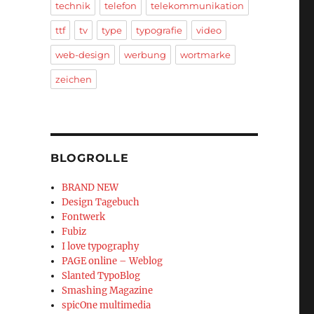
technik
telefon
telekommunikation
ttf
tv
type
typografie
video
web-design
werbung
wortmarke
zeichen
BLOGROLLE
BRAND NEW
Design Tagebuch
Fontwerk
Fubiz
I love typography
PAGE online – Weblog
Slanted TypoBlog
Smashing Magazine
spicOne multimedia