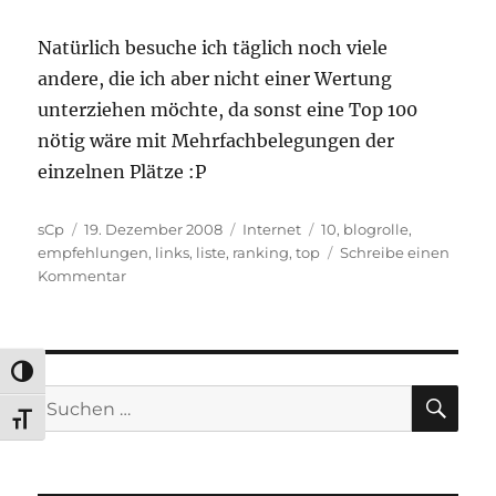
Natürlich besuche ich täglich noch viele
andere, die ich aber nicht einer Wertung
unterziehen möchte, da sonst eine Top 100
nötig wäre mit Mehrfachbelegungen der
einzelnen Plätze :P
Autor
Veröffentlicht
Kategorien
Schlagwörter
sCp
19. Dezember 2008
Internet
10
,
blogrolle
,
am
empfehlungen
,
links
,
liste
,
ranking
,
top
Schreibe einen
zu
Kommentar
Meine
persönliche
Top
10
UMSCHALTEN AUF HOHE KONTRASTE
2008
SU
Suchen
SCHRIFT VERGRÖSSERN
nach: