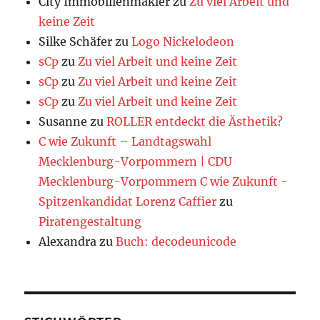
City Immobilienmakler
zu
Zu viel Arbeit und
keine Zeit
Silke Schäfer
zu
Logo Nickelodeon
sCp
zu
Zu viel Arbeit und keine Zeit
sCp
zu
Zu viel Arbeit und keine Zeit
sCp
zu
Zu viel Arbeit und keine Zeit
Susanne
zu
ROLLER entdeckt die Ästhetik?
C wie Zukunft – Landtagswahl
Mecklenburg-Vorpommern | CDU
Mecklenburg-Vorpommern C wie Zukunft -
Spitzenkandidat Lorenz Caffier
zu
Piratengestaltung
Alexandra
zu
Buch: decodeunicode