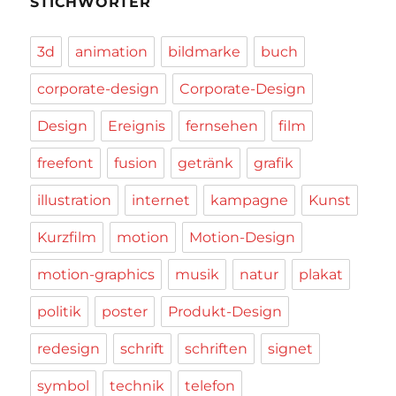
STICHWÖRTER
3d
animation
bildmarke
buch
corporate-design
Corporate-Design
Design
Ereignis
fernsehen
film
freefont
fusion
getränk
grafik
illustration
internet
kampagne
Kunst
Kurzfilm
motion
Motion-Design
motion-graphics
musik
natur
plakat
politik
poster
Produkt-Design
redesign
schrift
schriften
signet
symbol
technik
telefon