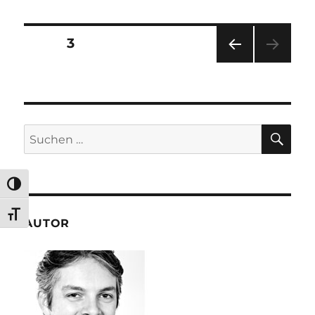
Villatype
Seitennummerierung
SEITE
3
VOR
der
HERI
GE
Beiträge
SEIT
E
SU
Suchen
nach:
UMSCHALTEN AUF HOHE KONTRASTE
SCHRIFT VERGRÖSSERN
AUTOR