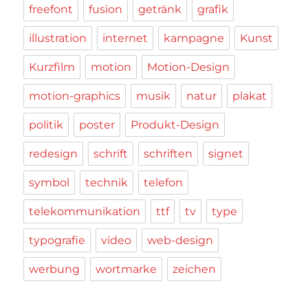
freefont
fusion
getränk
grafik
illustration
internet
kampagne
Kunst
Kurzfilm
motion
Motion-Design
motion-graphics
musik
natur
plakat
politik
poster
Produkt-Design
redesign
schrift
schriften
signet
symbol
technik
telefon
telekommunikation
ttf
tv
type
typografie
video
web-design
werbung
wortmarke
zeichen