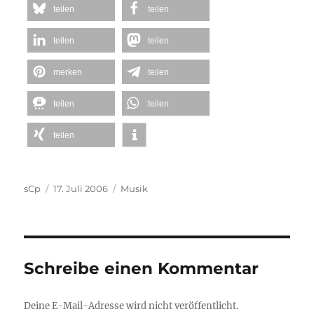
teilen
teilen
teilen
teilen
merken
teilen
teilen
teilen
teilen
Autor
Veröffentlicht
Kategorien
sCp
17. Juli 2006
Musik
am
Schreibe einen Kommentar
Deine E-Mail-Adresse wird nicht veröffentlicht.