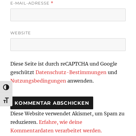
E-MAIL-ADRESSE
*
WEBSITE
Diese Seite ist durch reCAPTCHA und Google
geschützt
Datenschutz-Bestimmungen
und
Nutzungsbedingungen
anwenden.
UMSCHALTEN AUF HOHE KONTRASTE
SCHRIFT VERGRÖSSERN
Diese Website verwendet Akismet, um Spam zu
reduzieren.
Erfahre, wie deine
Kommentardaten verarbeitet werden.