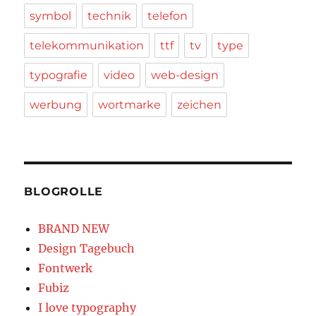
symbol
technik
telefon
telekommunikation
ttf
tv
type
typografie
video
web-design
werbung
wortmarke
zeichen
BLOGROLLE
BRAND NEW
Design Tagebuch
Fontwerk
Fubiz
I love typography