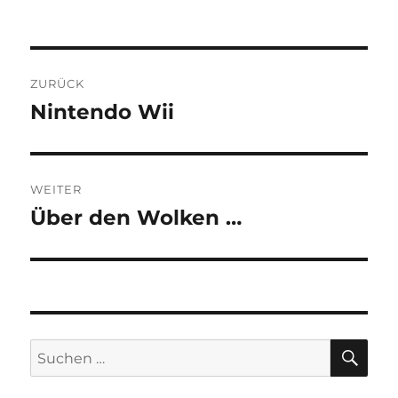
Beitragsnavigation
ZURÜCK
Nintendo Wii
Vorheriger
Beitrag:
WEITER
Über den Wolken …
Nächster
Beitrag:
SU
Suchen
nach: