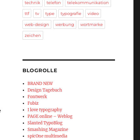
technik
telefon
telekommunikation
ttf
tv
type
typografie
video
web-design
werbung
wortmarke
zeichen
BLOGROLLE
BRAND NEW
Design Tagebuch
Fontwerk
Fubiz
I love typography
e
PAGE online – Weblog
Slanted TypoBlog
Smashing Magazine
spicOne multimedia