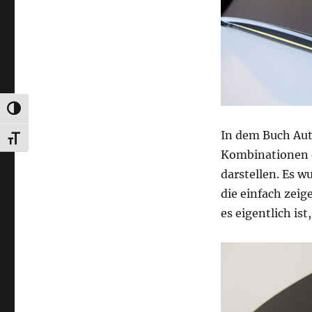
UMSCHALTEN AUF HOHE KONTRASTE
In dem Buch Au
SCHRIFT VERGRÖSSERN
Kombinationen e
darstellen. Es w
die einfach zeig
es eigentlich ist