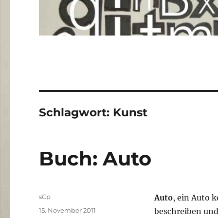
Schlagwort:
Kunst
Buch: Auto
Autor
sCp
Auto
, ein Auto 
Veröffentlicht
15. November 2011
beschreiben und