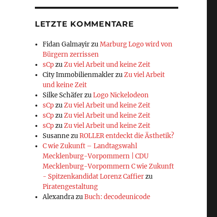
LETZTE KOMMENTARE
Fidan Galmayir
zu
Marburg Logo wird von
Bürgern zerrissen
sCp
zu
Zu viel Arbeit und keine Zeit
City Immobilienmakler
zu
Zu viel Arbeit
o
und keine Zeit
Silke Schäfer
zu
Logo Nickelodeon
sCp
zu
Zu viel Arbeit und keine Zeit
sCp
zu
Zu viel Arbeit und keine Zeit
sCp
zu
Zu viel Arbeit und keine Zeit
Susanne
zu
ROLLER entdeckt die Ästhetik?
C wie Zukunft – Landtagswahl
Mecklenburg-Vorpommern | CDU
Mecklenburg-Vorpommern C wie Zukunft
- Spitzenkandidat Lorenz Caffier
zu
Piratengestaltung
Alexandra
zu
Buch: decodeunicode