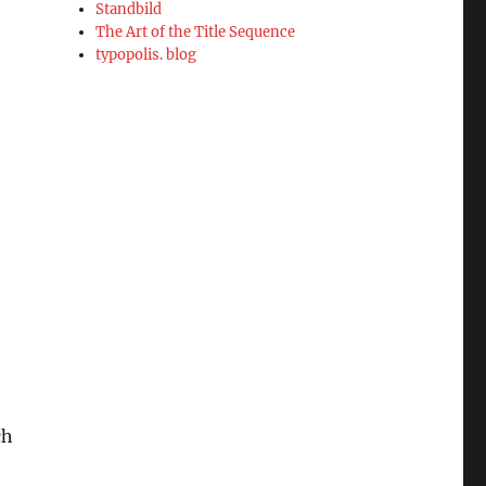
Standbild
The Art of the Title Sequence
typopolis. blog
ch