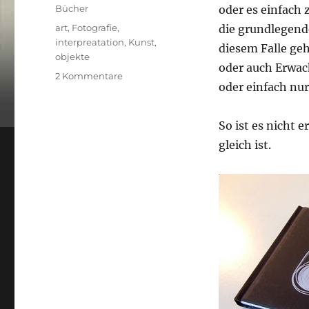
am
Kategorien
Bücher
oder es einfach
Schlagwörter
art
,
Fotografie
,
die grundlegend
interpreatation
,
Kunst
,
diesem Falle geh
objekte
oder auch Erwac
zu
2 Kommentare
oder einfach nur
Buch:
Auto
So ist es nicht 
gleich ist.