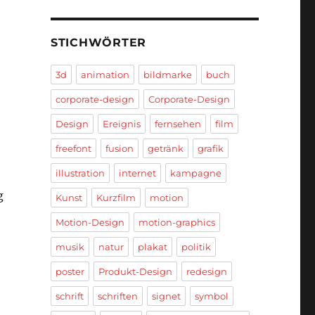
STICHWÖRTER
3d
animation
bildmarke
buch
corporate-design
Corporate-Design
Design
Ereignis
fernsehen
film
freefont
fusion
getränk
grafik
illustration
internet
kampagne
g
Kunst
Kurzfilm
motion
Motion-Design
motion-graphics
musik
natur
plakat
politik
poster
Produkt-Design
redesign
schrift
schriften
signet
symbol