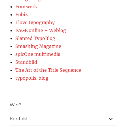
Fontwerk
Fubiz
I love typography
PAGE online – Weblog
Slanted TypoBlog
Smashing Magazine
spicOne multimedia
Standbild
The Art of the Title Sequence
typopolis. blog
Wer?
Unterme
Kontakt
öffnen