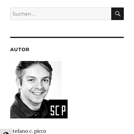
neu
interpretiert
SU
Suchen
nach:
AUTOR
stefano c. picco