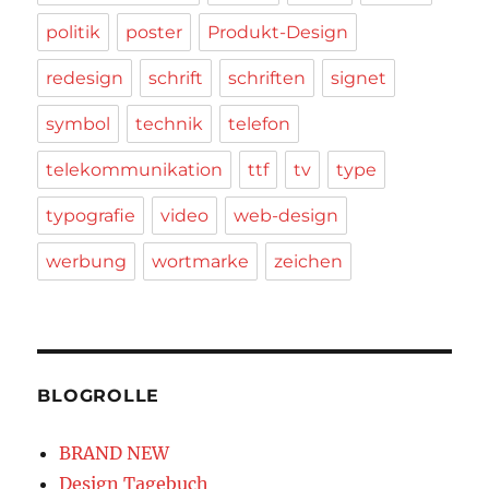
politik
poster
Produkt-Design
redesign
schrift
schriften
signet
symbol
technik
telefon
telekommunikation
ttf
tv
type
typografie
video
web-design
werbung
wortmarke
zeichen
BLOGROLLE
BRAND NEW
Design Tagebuch