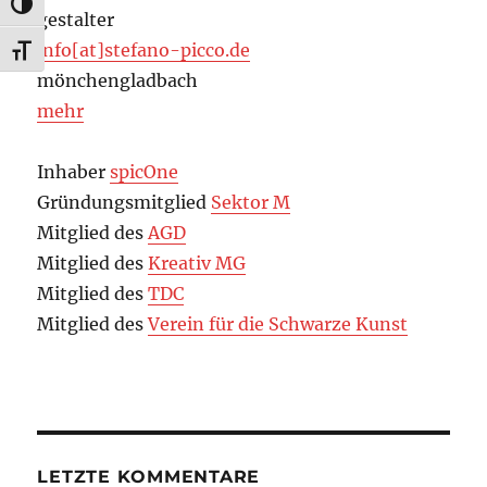
UMSCHALTEN AUF HOHE KONTRASTE
gestalter
info[at]stefano-picco.de
SCHRIFT VERGRÖSSERN
mönchengladbach
mehr
Inhaber
spicOne
Gründungsmitglied
Sektor M
Mitglied des
AGD
Mitglied des
Kreativ MG
Mitglied des
TDC
Mitglied des
Verein für die Schwarze Kunst
LETZTE KOMMENTARE