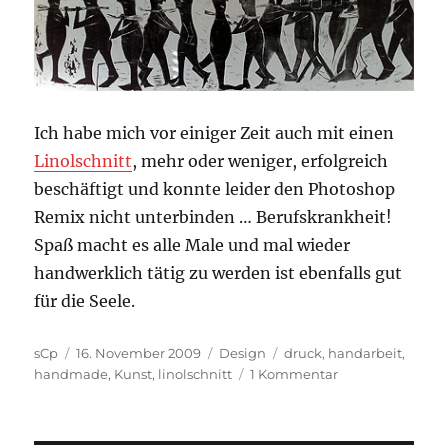
Ich habe mich vor einiger Zeit auch mit einen
Linolschnitt
, mehr oder weniger, erfolgreich
beschäftigt und konnte leider den Photoshop
Remix nicht unterbinden … Berufskrankheit!
Spaß macht es alle Male und mal wieder
handwerklich tätig zu werden ist ebenfalls gut
für die Seele.
Autor
Veröffentlicht
Kategorien
Schlagwörter
sCp
16. November 2009
Design
druck
,
handarbeit
,
am
zu
handmade
,
Kunst
,
linolschnitt
1 Kommentar
Die
Internet-
Wirtschaft