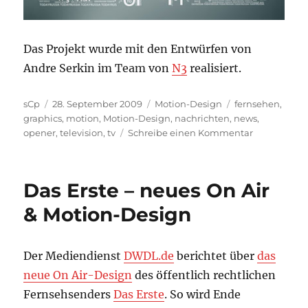
Das Projekt wurde mit den Entwürfen von
Andre Serkin im Team von
N3
realisiert.
Autor
Veröffentlicht
Kategorien
Schlagwörter
sCp
28. September 2009
Motion-Design
fernsehen
,
am
graphics
,
motion
,
Motion-Design
,
nachrichten
,
news
,
zu
opener
,
television
,
tv
Schreibe einen Kommentar
Motion-
Design:
russia
Das Erste – neues On Air
today
& Motion-Design
Der Mediendienst
DWDL.de
berichtet über
das
neue On Air-Design
des öffentlich rechtlichen
Fernsehsenders
Das Erste
. So wird Ende