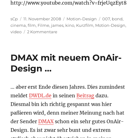
http://www.youtube.com/watch?v=frjeUqzEyt8
Autor
Veröffentlicht
Kategorien
Schlagwörter
sCp
11. November 2008
Motion-Design
007
,
bond
,
am
cinema
,
film
,
Filme
,
james
,
kino
,
Kurzfilm
,
Motion-Design
,
zu
video
2 Kommentare
Motion-
Design:
Ein
DMAX mit neuem OnAir-
Quantum
Trost
Design …
… aber erst Ende diesen Jahres. Dies zumindest
meldet
DWDL.de
in seinen
Beitrag
dazu.
Diesmal bin ich richtig gespannt was hier
paßieren wird, denn meiner Meinung nach hat
der Sender
DMAX
schon ein sehr gutes OnAir-
Design. Es ist zwar sehr bunt und extrem