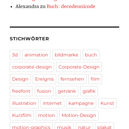
Alexandra
zu
Buch: decodeunicode
STICHWÖRTER
3d
animation
bildmarke
buch
corporate-design
Corporate-Design
Design
Ereignis
fernsehen
film
freefont
fusion
getränk
grafik
illustration
internet
kampagne
Kunst
Kurzfilm
motion
Motion-Design
motion-graphics
musik
natur
plakat