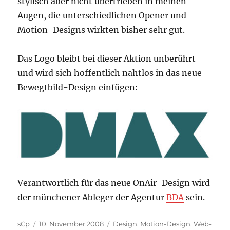
stylisch aber nicht übertrieben in meinen
Augen, die unterschiedlichen Opener und
Motion-Designs wirkten bisher sehr gut.
Das Logo bleibt bei dieser Aktion unberührt
und wird sich hoffentlich nahtlos in das neue
Bewegtbild-Design einfügen:
Verantwortlich für das neue OnAir-Design wird
der münchener Ableger der Agentur
BDA
sein.
Autor
Veröffentlicht
Kategorien
sCp
10. November 2008
Design
,
Motion-Design
,
Web-