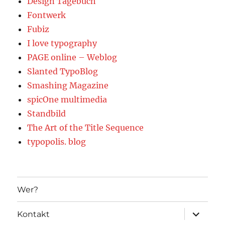
Design Tagebuch
Fontwerk
Fubiz
I love typography
PAGE online – Weblog
Slanted TypoBlog
Smashing Magazine
spicOne multimedia
Standbild
The Art of the Title Sequence
typopolis. blog
Wer?
Unterme
Kontakt
öffnen