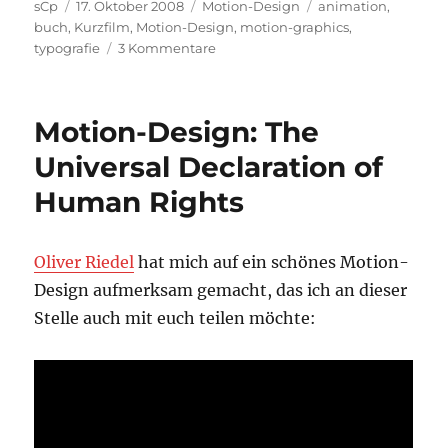
Autor
Veröffentlicht
Kategorien
Schlagwörter
sCp
17. Oktober 2008
Motion-Design
animation
,
am
buch
,
Kurzfilm
,
Motion-Design
,
motion-graphics
,
zu
typografie
3 Kommentare
Motion-
Design:
Dinge
Motion-Design: The
geregelt
kriegen
Universal Declaration of
Human Rights
Oliver Riedel
hat mich auf ein schönes Motion-
Design aufmerksam gemacht, das ich an dieser
Stelle auch mit euch teilen möchte: