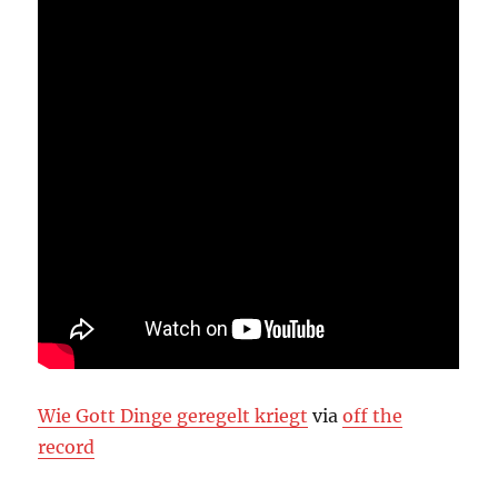
Wie Gott Dinge geregelt kriegt
via
off the
record