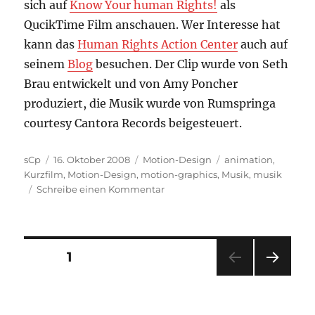
sich auf
Know Your human Rights!
als
QucikTime Film anschauen. Wer Interesse hat
kann das
Human Rights Action Center
auch auf
seinem
Blog
besuchen. Der Clip wurde von Seth
Brau entwickelt und von Amy Poncher
produziert, die Musik wurde von
Rumspringa
courtesy Cantora Records
beigesteuert.
Autor
Veröffentlicht
Kategorien
Schlagwörter
sCp
16. Oktober 2008
Motion-Design
animation
,
am
Kurzfilm
,
Motion-Design
,
motion-graphics
,
Musik
,
musik
zu
Schreibe einen Kommentar
Motion-
Design:
The
Universal
Seitennummerierung
SEITE
1
Declaration
of
NÄC
der
Human
HSTE
Rights
SEIT