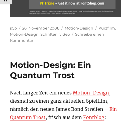
Autor
Veröffentlicht
Kategorien
Schlagwörter
sCp
26. November 2008
Motion-Design
Kurzfilm
,
am
Motion-Design
,
Schriften
,
video
Schreibe einen
zu
Kommentar
Motion-
Design:
FF
Motion-Design: Ein
Trixie
Quantum Trost
Nach langer Zeit ein neues
Motion-Design
,
diesmal zu einen ganz aktuellen Spielfilm,
nämlich den neuen James Bond Streifen –
Ein
Quantum Trost
, frisch aus dem
Fontblog
: