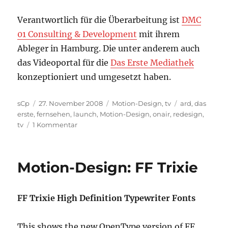
Verantwortlich für die Überarbeitung ist
DMC
01 Consulting & Development
mit ihrem
Ableger in Hamburg. Die unter anderem auch
das Videoportal für die
Das Erste Mediathek
konzeptioniert und umgesetzt haben.
Autor
Veröffentlicht
Kategorien
Schlagwörter
sCp
27. November 2008
Motion-Design
,
tv
ard
,
das
am
erste
,
fernsehen
,
launch
,
Motion-Design
,
onair
,
redesign
,
zu
tv
1 Kommentar
Das
Erste
–
Motion-Design: FF Trixie
neues
On
Air
FF Trixie High Definition Typewriter Fonts
&
Motion-
Design
This shows the new OpenType version of FF