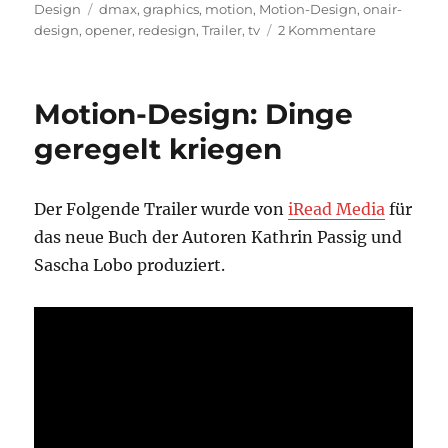
am
Schlagwörter
Design
dmax
,
graphics
,
motion
,
Motion-Design
,
onair-
zu
design
,
opener
,
redesign
,
Trailer
,
tv
2 Kommentare
DMAX
mit
neuem
Motion-Design: Dinge
OnAir-
Design
geregelt kriegen
…
Der Folgende Trailer wurde von
iRead Media
für
das neue Buch der Autoren
Kathrin Passig und
Sascha Lobo produziert.