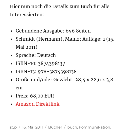
Hier nun noch die Details zum Buch für alle
Interessierten:
Gebundene Ausgabe: 656 Seiten
Schmidt (Hermann), Mainz; Auflage: 1 (15.
Mai 2011)
Sprache: Deutsch
ISBN-10: 3874398137
ISBN-13: 978-3874398138
Größe und/oder Gewicht: 28,4 x 22,6 x 3,8
cm
Preis: 68,00 EUR
Amazon Direktlink
Autor
Veröffentlicht
Kategorien
Schlagwörter
sCp
16. Mai 2011
Bücher
buch
,
kommunikation
,