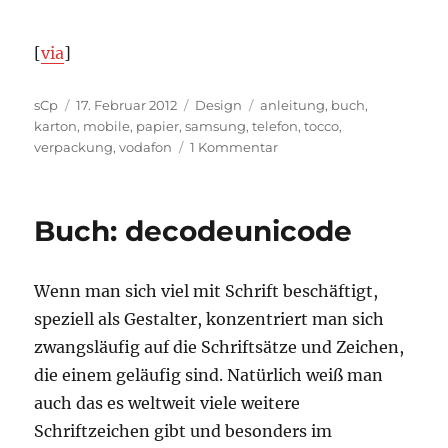
[
via
]
Autor
Veröffentlicht
Kategorien
Schlagwörter
sCp
17. Februar 2012
Design
anleitung
,
buch
,
am
karton
,
mobile
,
papier
,
samsung
,
telefon
,
tocco
,
zu
verpackung
,
vodafon
1 Kommentar
Package-
Design
ganz
Buch: decodeunicode
exzellent
Wenn man sich viel mit Schrift beschäftigt,
speziell als Gestalter, konzentriert man sich
zwangsläufig auf die Schriftsätze und Zeichen,
die einem geläufig sind. Natürlich weiß man
auch das es weltweit viele weitere
Schriftzeichen gibt und besonders im