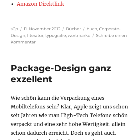
Amazon Direktlink
Autor
Veröffentlicht
Kategorien
Schlagwörter
sCp
11. November 2012
Bücher
buch
,
Corporate-
am
Design
,
literatur
,
typografie
,
wortmarke
Schreibe einen
zu
Kommentar
Buch:
TypoLogo
–
Package-Design ganz
Mit
Zeichen
exzellent
Zeichen
setzen!
Wie schön kann die Verpackung eines
Mobiltelefons sein? Klar, Apple zeigt uns schon
seit Jahren wie man High-Tech Telefone schön
verpackt und eine sehr hohe Wertigkeit, allein
schon dadurch erreicht. Doch es geht auch