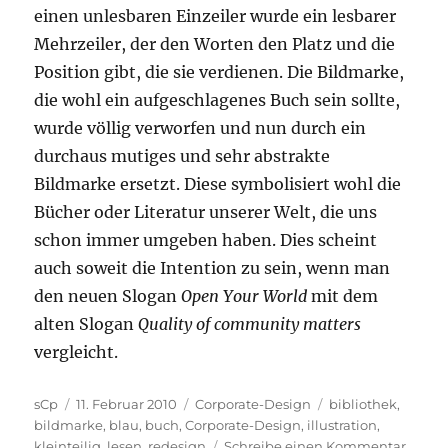
einen unlesbaren Einzeiler wurde ein lesbarer
Mehrzeiler, der den Worten den Platz und die
Position gibt, die sie verdienen. Die Bildmarke,
die wohl ein aufgeschlagenes Buch sein sollte,
wurde völlig verworfen und nun durch ein
durchaus mutiges und sehr abstrakte
Bildmarke ersetzt. Diese symbolisiert wohl die
Bücher oder Literatur unserer Welt, die uns
schon immer umgeben haben. Dies scheint
auch soweit die Intention zu sein, wenn man
den neuen Slogan
Open Your World
mit dem
alten Slogan
Quality of community matters
vergleicht.
Autor
Veröffentlicht
Kategorien
Schlagwörter
sCp
11. Februar 2010
Corporate-Design
bibliothek
,
am
bildmarke
,
blau
,
buch
,
Corporate-Design
,
illustration
,
zu
kleinteilig
,
lesen
,
redesign
Schreibe einen Kommentar