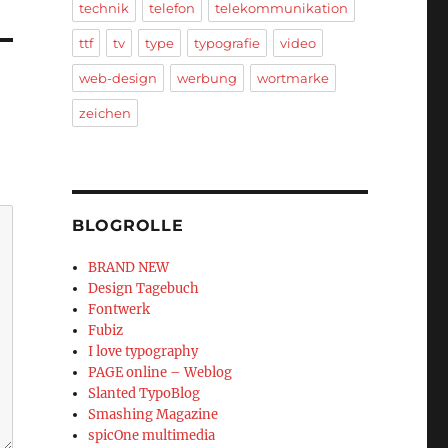
technik
telefon
telekommunikation
ttf
tv
type
typografie
video
web-design
werbung
wortmarke
zeichen
BLOGROLLE
BRAND NEW
Design Tagebuch
Fontwerk
Fubiz
I love typography
PAGE online – Weblog
Slanted TypoBlog
Smashing Magazine
spicOne multimedia