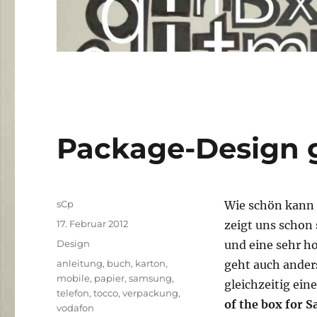
Package-Design g
Autor
sCp
Wie schön kann 
Veröffentlicht
17. Februar 2012
zeigt uns schon
am
Kategorien
Design
und eine sehr ho
Schlagwörter
anleitung
,
buch
,
karton
,
geht auch anders
mobile
,
papier
,
samsung
,
gleichzeitig ein
telefon
,
tocco
,
verpackung
,
of the box for 
vodafon