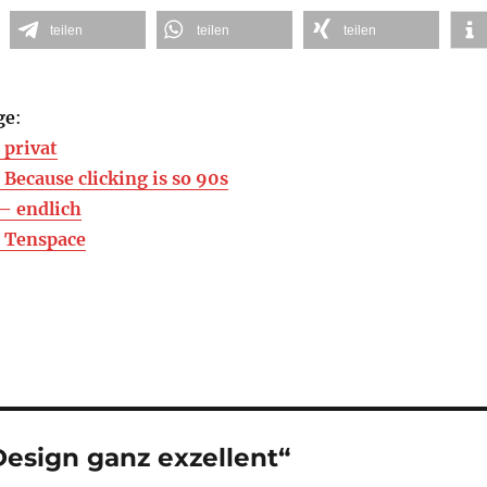
teilen
teilen
teilen
ge
:
 privat
Because clicking is so 90s
– endlich
 Tenspace
esign ganz exzellent“