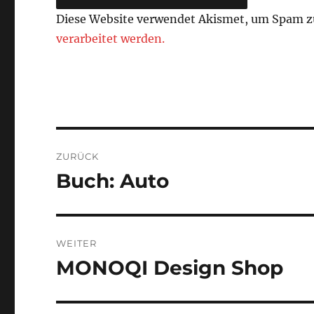
Diese Website verwendet Akismet, um Spam z
verarbeitet werden.
Beitragsnavigation
ZURÜCK
Buch: Auto
Vorheriger
Beitrag:
WEITER
MONOQI Design Shop
Nächster
Beitrag: