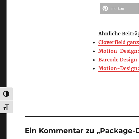
merken
Ähnliche Beiträ
Cloverfield ganz
Motion-Design: 
Barcode Design 
Motion-Design:
UMSCHALTEN AUF HOHE KONTRASTE
SCHRIFT VERGRÖSSERN
Ein Kommentar zu „Package-D