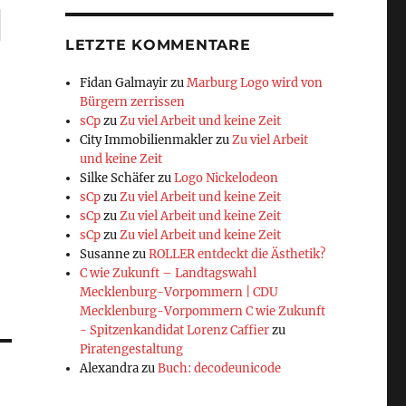
LETZTE KOMMENTARE
Fidan Galmayir
zu
Marburg Logo wird von
Bürgern zerrissen
sCp
zu
Zu viel Arbeit und keine Zeit
City Immobilienmakler
zu
Zu viel Arbeit
und keine Zeit
Silke Schäfer
zu
Logo Nickelodeon
sCp
zu
Zu viel Arbeit und keine Zeit
sCp
zu
Zu viel Arbeit und keine Zeit
sCp
zu
Zu viel Arbeit und keine Zeit
Susanne
zu
ROLLER entdeckt die Ästhetik?
C wie Zukunft – Landtagswahl
Mecklenburg-Vorpommern | CDU
Mecklenburg-Vorpommern C wie Zukunft
- Spitzenkandidat Lorenz Caffier
zu
Piratengestaltung
Alexandra
zu
Buch: decodeunicode