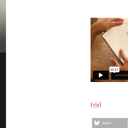
[
via
]
teilen