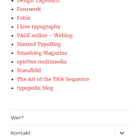
Design Tagebuch
Fontwerk
Fubiz
I love typography
PAGE online – Weblog
Slanted TypoBlog
Smashing Magazine
spicOne multimedia
Standbild
The Art of the Title Sequence
typopolis. blog
Wer?
Unterme
Kontakt
öffnen