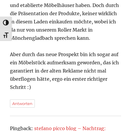
und etablierte Möbelhäuser haben. Doch durch
die Präsentation der Produkte, keiner wirklich
in diesem Laden einkaufen möchte, wobei ich
UMSCHALTEN AUF HOHE KONTRASTE
da nur von unserem Roller Markt in
SCHRIFT VERGRÖSSERN
Mönchengladbach sprechen kann.
Aber durch das neue Prospekt bin ich sogar auf
ein Möbelstück aufmerksam geworden, das ich
garantiert in der alten Reklame nicht mal
überflogen hätte, ergo ein erster richtiger
Schritt :)
Antworten
Pingback:
stefano picco blog – Nachtrag: