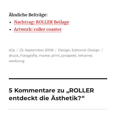
Ähnliche Beiträge
:
Nachtrag: ROLLER Beilage
Artwork: roller coaster
Autor
Veröffentlicht
Kategorien
Schlag
sCp
22. September 2008
Design
,
Editorial-Design
am
druck
,
Fotografie
,
marke
,
print
,
prospekt
,
reklame
,
werbung
5 Kommentare zu „ROLLER
entdeckt die Ästhetik?“