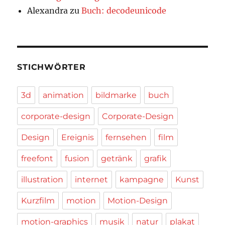
Alexandra
zu
Buch: decodeunicode
STICHWÖRTER
3d
animation
bildmarke
buch
corporate-design
Corporate-Design
Design
Ereignis
fernsehen
film
freefont
fusion
getränk
grafik
illustration
internet
kampagne
Kunst
Kurzfilm
motion
Motion-Design
motion-graphics
musik
natur
plakat