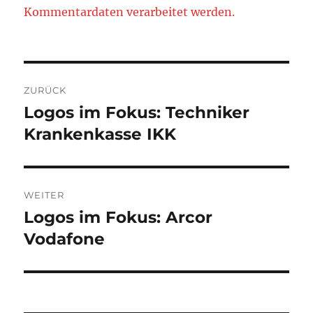
Kommentardaten verarbeitet werden.
Beitragsnavigation
ZURÜCK
Logos im Fokus: Techniker
Vorheriger
Beitrag:
Krankenkasse IKK
WEITER
Logos im Fokus: Arcor
Nächster
Beitrag:
Vodafone