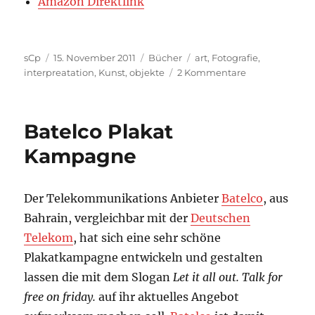
Amazon Direktlink
Autor
Veröffentlicht
Kategorien
Schlagwörter
sCp
15. November 2011
Bücher
art
,
Fotografie
,
am
zu
interpreatation
,
Kunst
,
objekte
2 Kommentare
Buch:
Auto
Batelco Plakat
Kampagne
Der Telekommunikations Anbieter
Batelco
, aus
Bahrain, vergleichbar mit der
Deutschen
Telekom
, hat sich eine sehr schöne
Plakatkampagne entwickeln und gestalten
lassen die mit dem Slogan
Let it all out. Talk for
free on friday.
auf ihr aktuelles Angebot