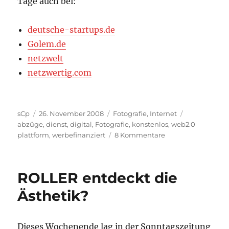
Tage auch bei:
deutsche-startups.de
Golem.de
netzwelt
netzwertig.com
Autor
Veröffentlicht
Kategorien
Schlagwörte
sCp
26. November 2008
Fotografie
,
Internet
am
abzüge
,
dienst
,
digital
,
Fotografie
,
konstenlos
,
web2.0
zu
plattform
,
werbefinanziert
8 Kommentare
Getestet:
picabee
ROLLER entdeckt die
Ästhetik?
Dieses Wochenende lag in der Sonntagszeitung