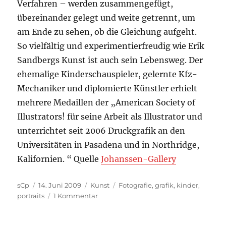
Verfahren – werden zusammengefügt,
übereinander gelegt und weite getrennt, um
am Ende zu sehen, ob die Gleichung aufgeht.
So vielfältig und experimentierfreudig wie Erik
Sandbergs Kunst ist auch sein Lebensweg. Der
ehemalige Kinderschauspieler, gelernte Kfz-
Mechaniker und diplomierte Künstler erhielt
mehrere Medaillen der „American Society of
Illustrators! für seine Arbeit als Illustrator und
unterrichtet seit 2006 Druckgrafik an den
Universitäten in Pasadena und in Northridge,
Kalifornien. “ Quelle
Johanssen-Gallery
Autor
Veröffentlicht
Kategorien
Schlagwörter
sCp
14. Juni 2009
Kunst
Fotografie
,
grafik
,
kinder
,
am
zu
portraits
1 Kommentar
Hairy
Children