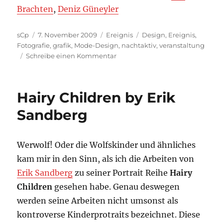
Brachten
,
Deniz Güneyler
Autor
Veröffentlicht
Kategorien
Schlagwörter
sCp
7. November 2009
Ereignis
Design
,
Ereignis
,
am
Fotografie
,
grafik
,
Mode-Design
,
nachtaktiv
,
veranstaltung
zu
Schreibe einen Kommentar
Sektor
M
ist
Hairy Children by Erik
nachtaktiv
–
Sandberg
T-
3
Stunden
Werwolf! Oder die Wolfskinder und ähnliches
kam mir in den Sinn, als ich die Arbeiten von
Erik Sandberg
zu seiner Portrait Reihe
Hairy
Children
gesehen habe. Genau deswegen
werden seine Arbeiten nicht umsonst als
kontroverse Kinderprotraits bezeichnet. Diese