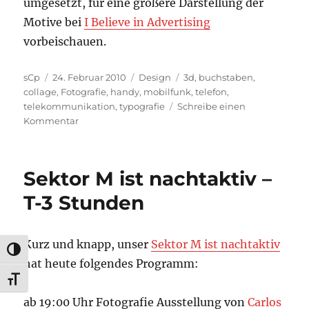
umgesetzt, für eine größere Darstellung der
Motive bei
I Believe in Advertising
vorbeischauen.
Autor
Veröffentlicht
Kategorien
Schlagwörter
sCp
24. Februar 2010
Design
3d
,
buchstaben
,
am
collage
,
Fotografie
,
handy
,
mobilfunk
,
telefon
,
telekommunikation
,
typografie
Schreibe einen
zu
Kommentar
Batelco
Plakat
Kampagne
Sektor M ist nachtaktiv –
T-3 Stunden
Kurz und knapp, unser
Sektor M ist nachtaktiv
UMSCHALTEN AUF HOHE KONTRASTE
hat heute folgendes Programm:
SCHRIFT VERGRÖSSERN
ab 19:00 Uhr Fotografie Ausstellung von
Carlos