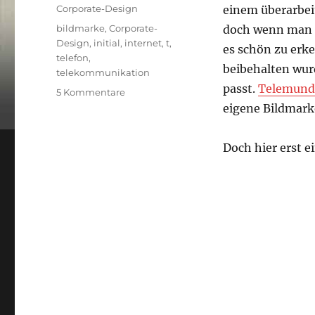
am
Kategorien
Corporate-Design
einem überarbei
Schlagwörter
bildmarke
,
Corporate-
doch wenn man s
Design
,
initial
,
internet
,
t
,
es schön zu erk
telefon
,
beibehalten wur
telekommunikation
passt.
Telemund
zu
5 Kommentare
Telemundo
eigene Bildmarke
Logo
Doch hier erst 