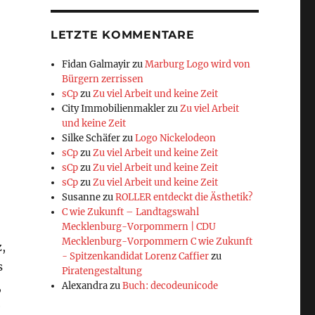
LETZTE KOMMENTARE
Fidan Galmayir
zu
Marburg Logo wird von
Bürgern zerrissen
sCp
zu
Zu viel Arbeit und keine Zeit
City Immobilienmakler
zu
Zu viel Arbeit
und keine Zeit
Silke Schäfer
zu
Logo Nickelodeon
sCp
zu
Zu viel Arbeit und keine Zeit
sCp
zu
Zu viel Arbeit und keine Zeit
sCp
zu
Zu viel Arbeit und keine Zeit
Susanne
zu
ROLLER entdeckt die Ästhetik?
C wie Zukunft – Landtagswahl
Mecklenburg-Vorpommern | CDU
Mecklenburg-Vorpommern C wie Zukunft
,
- Spitzenkandidat Lorenz Caffier
zu
s
Piratengestaltung
,
Alexandra
zu
Buch: decodeunicode
e