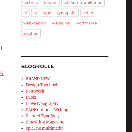
technik
telefon
telekommunikation
ttf
tv
type
typografie
video
web-design
werbung
wortmarke
zeichen
st
BLOGROLLE
5
BRAND NEW
Design Tagebuch
Fontwerk
Fubiz
I love typography
PAGE online – Weblog
Slanted TypoBlog
Smashing Magazine
spicOne multimedia