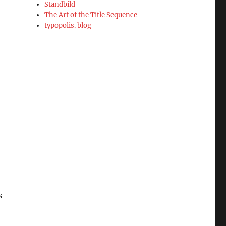
Standbild
The Art of the Title Sequence
typopolis. blog
s