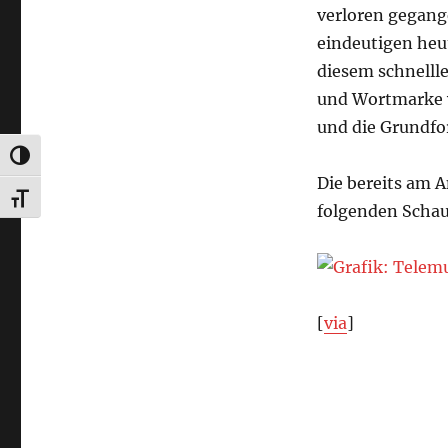
verloren gegange
eindeutigen heut
diesem schnellle
und Wortmarke 
und die Grundfo
UMSCHALTEN AUF HOHE KONTRASTE
Die bereits am 
SCHRIFT VERGRÖSSERN
folgenden Schau
[
via
]