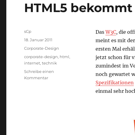
HTML5 bekommt 
Autor
sCp
Das
W3C
, die of
Veröffentlicht
18. Januar 2011
meint es mit de
am
Kategorien
Corporate-Design
ersten Mal erhäl
Schlagwörter
corporate-design
,
html
,
jetzt schon für 
internet
,
technik
zumindest im Ve
Schreibe einen
noch gewartet w
zu
Kommentar
Spezifikationen
HTML5
bekommt
einmal sehr hoc
ein
Logo