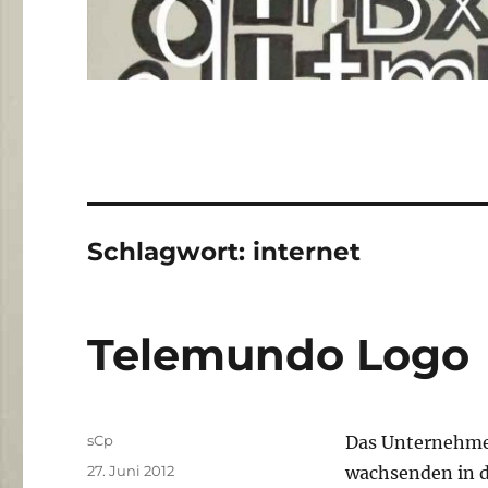
Schlagwort:
internet
Telemundo Logo
Autor
sCp
Das Unternehm
Veröffentlicht
27. Juni 2012
wachsenden in 