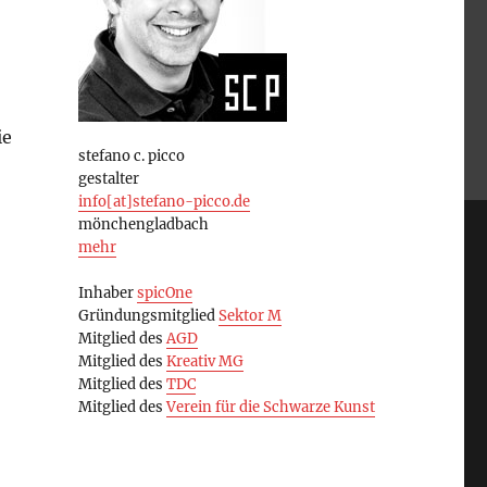
ie
stefano c. picco
gestalter
info[at]stefano-picco.de
mönchengladbach
mehr
Inhaber
spicOne
Gründungsmitglied
Sektor M
Mitglied des
AGD
Mitglied des
Kreativ MG
Mitglied des
TDC
Mitglied des
Verein für die Schwarze Kunst