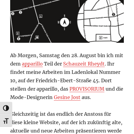
Ab Morgen, Samstag den 28. August bin ich mit
dem
apparillo
Teil der
Schauzeit Rheydt
. Ihr
findet meine Arbeiten im Ladenlokal Nummer
10, auf der Friedrich-Ebert-Straße 45. Dort
stellen der apparillo, das
PROVISORIUM
und die
Mode-Designerin
Gesine Jost
aus.
UMSCHALTEN AUF HOHE KONTRASTE
Gleichzeitig ist das endlich der Anstoss für
diese kleine Website, auf der ich zukünftig alte,
SCHRIFT VERGRÖSSERN
aktuelle und neue Arbeiten präsentieren werde