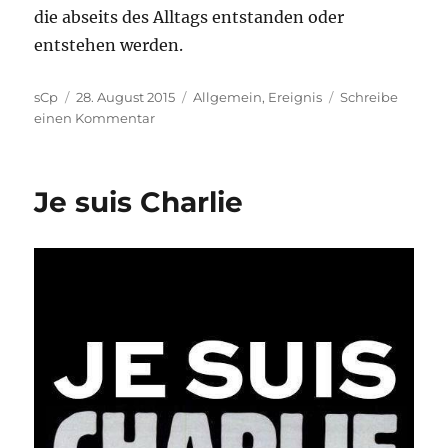
die abseits des Alltags entstanden oder
entstehen werden.
Autor
Veröffentlicht
Kategorien
sCp
28. August 2015
Allgemein
,
Ereignis
Schreibe
am
zu
einen Kommentar
Teil
der
Schauzeit
Je suis Charlie
Rheydt