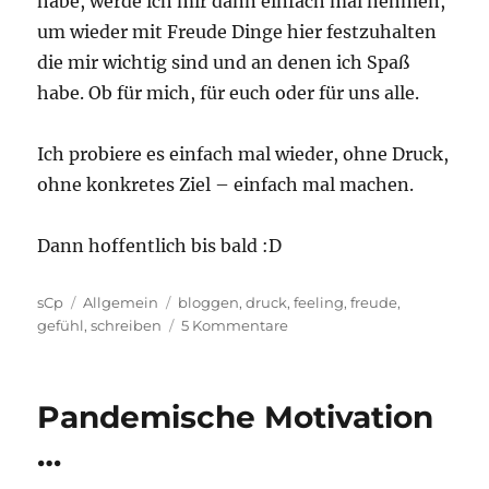
habe, werde ich mir dann einfach mal nehmen,
um wieder mit Freude Dinge hier festzuhalten
die mir wichtig sind und an denen ich Spaß
habe. Ob für mich, für euch oder für uns alle.
Ich probiere es einfach mal wieder, ohne Druck,
ohne konkretes Ziel – einfach mal machen.
Dann hoffentlich bis bald :D
Autor
Kategorien
Schlagwörter
sCp
Allgemein
bloggen
,
druck
,
feeling
,
freude
,
zu
gefühl
,
schreiben
5 Kommentare
Zu
viel
Arbeit
Pandemische Motivation
und
keine
…
Zeit