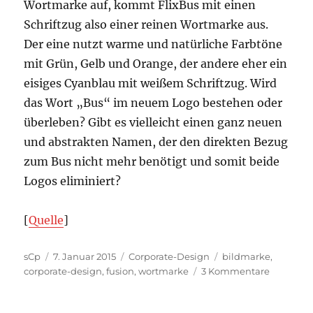
Wortmarke auf, kommt FlixBus mit einen
Schriftzug also einer reinen Wortmarke aus.
Der eine nutzt warme und natürliche Farbtöne
mit Grün, Gelb und Orange, der andere eher ein
eisiges Cyanblau mit weißem Schriftzug. Wird
das Wort „Bus“ im neuem Logo bestehen oder
überleben? Gibt es vielleicht einen ganz neuen
und abstrakten Namen, der den direkten Bezug
zum Bus nicht mehr benötigt und somit beide
Logos eliminiert?
[
Quelle
]
Autor
Veröffentlicht
Kategorien
Schlagwörter
sCp
7. Januar 2015
Corporate-Design
bildmarke
,
am
zu
corporate-design
,
fusion
,
wortmarke
3 Kommentare
Logos
im