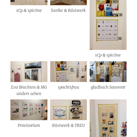
sCp & spicOne
barike & Rüstwerk
sCp & spicOne
Eva Brachten & MG
spochtsfrau
gladbach Souvenir
anders sehen
Provisorium
Rüstwerk & TREU