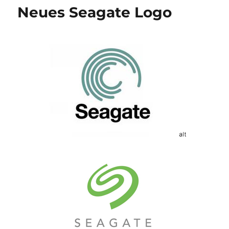
Fokus:
Neues Seagate Logo
MeinFer
&
FlixBus