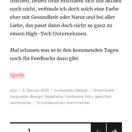
frischen, hellen Grün erschließt sich mir aktuell
noch nicht, verbinde ich doch solch eine Farbe
eher mit Gesundheit oder Natur und bei aller
Liebe, das passt dann doch nicht so ganz zu
einem High-Tech Unternehmen.
Mal schauen was es in den kommenden Tagen
noch für Feedbacks dazu gibt.
Quelle
Autor
Veröffentlicht
Kategorien
Schlagwörter
sCp
5. Januar 2015
Corporate-Design
bildmarke
,
am
corporate-design
,
festplatte
,
hardware
,
hdu
,
speicher
,
zu
wortmarke
Schreibe einen Kommentar
Neues
Seagate
Logo
Seitennummerierung
SEITE
1