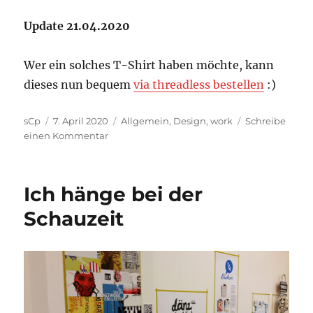
Update 21.04.2020
Wer ein solches T-Shirt haben möchte, kann
dieses nun bequem
via threadless bestellen
:)
Autor
Veröffentlicht
Kategorien
sCp
7. April 2020
Allgemein
,
Design
,
work
Schreibe
am
zu
einen Kommentar
Pandemische
Motivation
…
Ich hänge bei der
Schauzeit