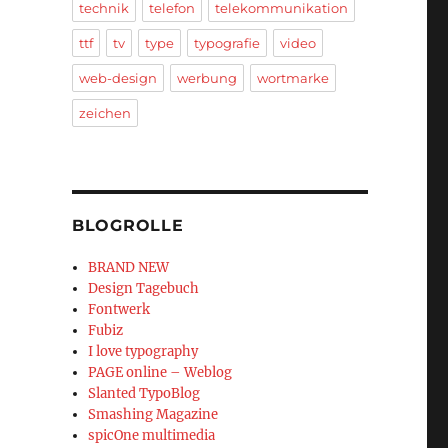
technik
telefon
telekommunikation
ttf
tv
type
typografie
video
web-design
werbung
wortmarke
zeichen
BLOGROLLE
BRAND NEW
Design Tagebuch
Fontwerk
Fubiz
I love typography
PAGE online – Weblog
Slanted TypoBlog
Smashing Magazine
spicOne multimedia