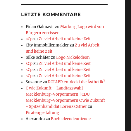
LETZTE KOMMENTARE
Fidan Galmayir
zu
Marburg Logo wird von
Bürgern zerrissen
sCp
zu
Zu viel Arbeit und keine Zeit
City Immobilienmakler
zu
Zu viel Arbeit
und keine Zeit
Silke Schäfer
zu
Logo Nickelodeon
sCp
zu
Zu viel Arbeit und keine Zeit
sCp
zu
Zu viel Arbeit und keine Zeit
sCp
zu
Zu viel Arbeit und keine Zeit
Susanne
zu
ROLLER entdeckt die Ästhetik?
C wie Zukunft – Landtagswahl
Mecklenburg-Vorpommern | CDU
Mecklenburg-Vorpommern C wie Zukunft
- Spitzenkandidat Lorenz Caffier
zu
Piratengestaltung
Alexandra
zu
Buch: decodeunicode