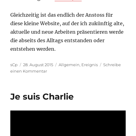
Gleichzeitig ist das endlich der Anstoss für
diese kleine Website, auf der ich zukünftig alte,
aktuelle und neue Arbeiten präsentieren werde
die abseits des Alltags entstanden oder
entstehen werden.
Autor
Veröffentlicht
Kategorien
sCp
28. August 2015
Allgemein
,
Ereignis
Schreibe
am
zu
einen Kommentar
Teil
der
Schauzeit
Je suis Charlie
Rheydt