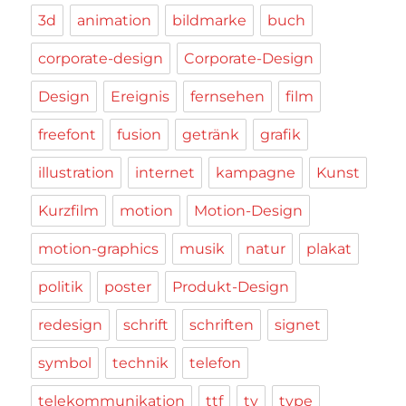
3d
animation
bildmarke
buch
corporate-design
Corporate-Design
Design
Ereignis
fernsehen
film
freefont
fusion
getränk
grafik
illustration
internet
kampagne
Kunst
Kurzfilm
motion
Motion-Design
motion-graphics
musik
natur
plakat
politik
poster
Produkt-Design
redesign
schrift
schriften
signet
symbol
technik
telefon
telekommunikation
ttf
tv
type