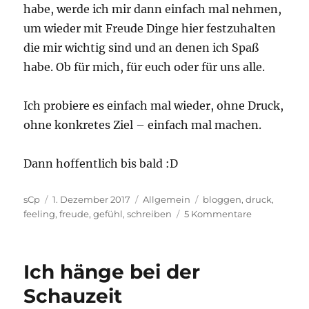
habe, werde ich mir dann einfach mal nehmen,
um wieder mit Freude Dinge hier festzuhalten
die mir wichtig sind und an denen ich Spaß
habe. Ob für mich, für euch oder für uns alle.
Ich probiere es einfach mal wieder, ohne Druck,
ohne konkretes Ziel – einfach mal machen.
Dann hoffentlich bis bald :D
Autor
Veröffentlicht
Kategorien
Schlagwörter
sCp
1. Dezember 2017
Allgemein
bloggen
,
druck
,
am
zu
feeling
,
freude
,
gefühl
,
schreiben
5 Kommentare
Zu
viel
Arbeit
Ich hänge bei der
und
keine
Schauzeit
Zeit