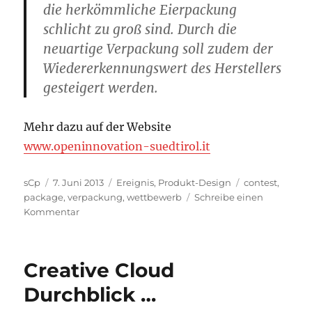
die herkömmliche Eierpackung
schlicht zu groß sind. Durch die
neuartige Verpackung soll zudem der
Wiedererkennungswert des Herstellers
gesteigert werden.
Mehr dazu auf der Website
www.openinnovation-suedtirol.it
Autor
Veröffentlicht
Kategorien
Schlagwörter
sCp
7. Juni 2013
Ereignis
,
Produkt-Design
contest
,
am
package
,
verpackung
,
wettbewerb
Schreibe einen
zu
Kommentar
Wettbewerb:
Ei
sucht
Creative Cloud
Verpackung
Durchblick …