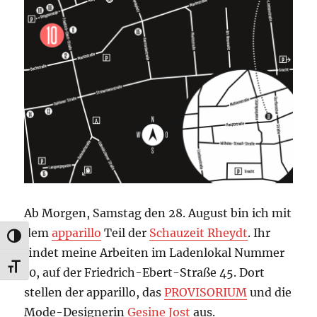
Ab Morgen, Samstag den 28. August bin ich mit
dem
apparillo
Teil der
Schauzeit Rheydt
. Ihr
UMSCHALTEN AUF HOHE KONTRASTE
findet meine Arbeiten im Ladenlokal Nummer
SCHRIFT VERGRÖSSERN
10, auf der Friedrich-Ebert-Straße 45. Dort
stellen der apparillo, das
PROVISORIUM
und die
Mode-Designerin
Gesine Jost
aus.