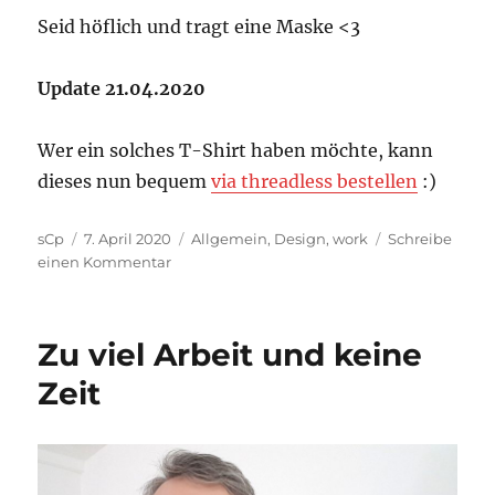
Seid höflich und tragt eine Maske <3
Update 21.04.2020
Wer ein solches T-Shirt haben möchte, kann
dieses nun bequem
via threadless bestellen
:)
Autor
Veröffentlicht
Kategorien
sCp
7. April 2020
Allgemein
,
Design
,
work
Schreibe
am
zu
einen Kommentar
Pandemische
Motivation
…
Zu viel Arbeit und keine
Zeit