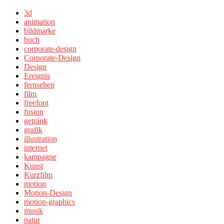
3d
animation
bildmarke
buch
corporate-design
Corporate-Design
Design
Ereignis
fernsehen
film
freefont
fusion
getränk
grafik
illustration
internet
kampagne
Kunst
Kurzfilm
motion
Motion-Design
motion-graphics
musik
natur