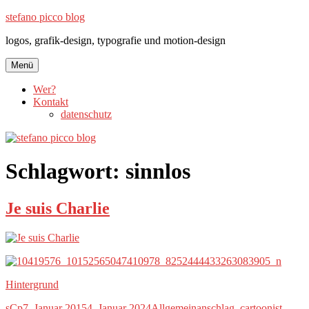
Zum
stefano picco blog
Inhalt
logos, grafik-design, typografie und motion-design
springen
Menü
Wer?
Kontakt
datenschutz
Schlagwort:
sinnlos
Je suis Charlie
Hintergrund
Autor
Veröffentlicht
Kategorien
Schlagwörter
sCp
7. Januar 2015
4. Januar 2024
Allgemein
anschlag
,
cartoonist
,