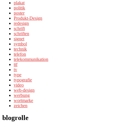
plakat
politik
poster
Produkt-Design
redesign
schrift
schriften
signet
symbol
technik
telefon
telekommunikation
ttf
tv
type
typografie
video
web-design
werbung
wortmarke
zeichen
blogrolle