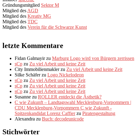
Gründungsmitglied
Sektor M
Mitglied des
AGD
Mitglied des
Kreativ MG
Mitglied des
TDC
Mitglied des
Verein für die Schwarze Kunst
letzte Kommentare
Fidan Galmayir
zu
Marburg Logo wird von Bürgern zerrissen
sCp
zu
Zu viel Arbeit und keine Zeit
City Immobilienmakler
zu
Zu viel Arbeit und keine Zeit
Silke Schäfer
zu
Logo Nickelodeon
sCp
zu
Zu viel Arbeit und keine Zeit
sCp
zu
Zu viel Arbeit und keine Zeit
sCp
zu
Zu viel Arbeit und keine Zeit
Susanne
zu
ROLLER entdeckt die Ästhetik?
C wie Zukunft – Landtagswahl Mecklenburg-Vorpommern |
CDU Mecklenburg-Vorpommern C wie Zukunft -
Spitzenkandidat Lorenz Caffier
zu
Piratengestaltung
Alexandra
zu
Buch: decodeunicode
Stichwörter