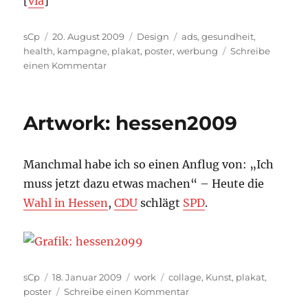
[
via
]
Autor
Veröffentlicht
Kategorien
Schlagwörter
sCp
20. August 2009
Design
ads
,
gesundheit
,
am
health
,
kampagne
,
plakat
,
poster
,
werbung
Schreibe
zu
einen Kommentar
Ernstes
Thema
überzeugend
Artwork: hessen2009
gestaltet
Manchmal habe ich so einen Anflug von: „Ich
muss jetzt dazu etwas machen“ – Heute die
Wahl in Hessen
,
CDU
schlägt
SPD
.
Autor
Veröffentlicht
Kategorien
Schlagwörter
sCp
18. Januar 2009
work
collage
,
Kunst
,
plakat
,
am
zu
poster
Schreibe einen Kommentar
Artwork: