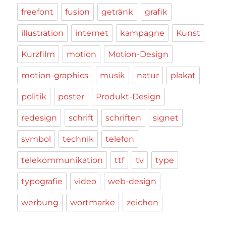
freefont
fusion
getränk
grafik
illustration
internet
kampagne
Kunst
Kurzfilm
motion
Motion-Design
motion-graphics
musik
natur
plakat
politik
poster
Produkt-Design
redesign
schrift
schriften
signet
symbol
technik
telefon
telekommunikation
ttf
tv
type
typografie
video
web-design
werbung
wortmarke
zeichen