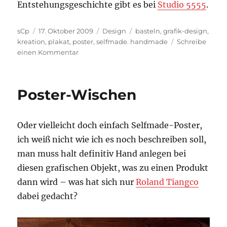
Entstehungsgeschichte gibt es bei
Studio 5555
.
Autor
Veröffentlicht
Kategorien
Schlagwörter
sCp
17. Oktober 2009
Design
basteln
,
grafik-design
,
am
kreation
,
plakat
,
poster
,
selfmade. handmade
Schreibe
zu
einen Kommentar
Ein
Poster
des
Poster-Wischen
St.
Gallen
OpenAir
Oder vielleicht doch einfach Selfmade-Poster,
ich weiß nicht wie ich es noch beschreiben soll,
man muss halt definitiv Hand anlegen bei
diesen grafischen Objekt, was zu einen Produkt
dann wird – was hat sich nur
Roland Tiangco
dabei gedacht?