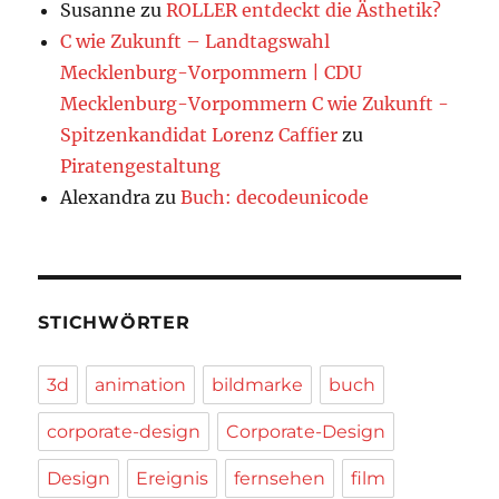
Susanne
zu
ROLLER entdeckt die Ästhetik?
C wie Zukunft – Landtagswahl
Mecklenburg-Vorpommern | CDU
Mecklenburg-Vorpommern C wie Zukunft -
Spitzenkandidat Lorenz Caffier
zu
Piratengestaltung
Alexandra
zu
Buch: decodeunicode
STICHWÖRTER
3d
animation
bildmarke
buch
corporate-design
Corporate-Design
Design
Ereignis
fernsehen
film