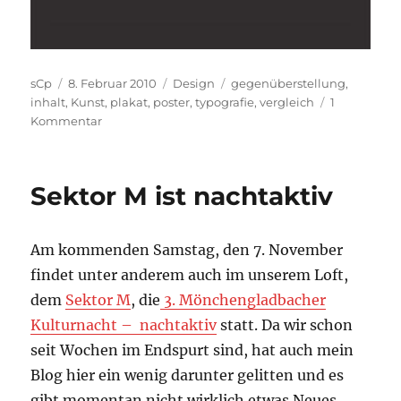
Autor
Veröffentlicht
Kategorien
Schlagwörter
sCp
8. Februar 2010
Design
gegenüberstellung
,
am
inhalt
,
Kunst
,
plakat
,
poster
,
typografie
,
vergleich
1
zu
Kommentar
Kunstgeschichte
typografisch
interpretiert
Sektor M ist nachtaktiv
Am kommenden Samstag, den 7. November
findet unter anderem auch im unserem Loft,
dem
Sektor M
, die
3. Mönchengladbacher
Kulturnacht – nachtaktiv
statt. Da wir schon
seit Wochen im Endspurt sind, hat auch mein
Blog hier ein wenig darunter gelitten und es
gibt momentan nicht wirklich etwas Neues