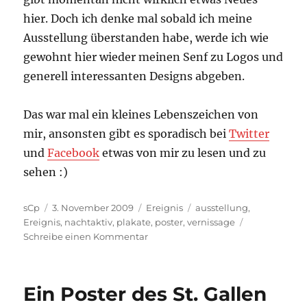
hier. Doch ich denke mal sobald ich meine
Ausstellung überstanden habe, werde ich wie
gewohnt hier wieder meinen Senf zu Logos und
generell interessanten Designs abgeben.
Das war mal ein kleines Lebenszeichen von
mir, ansonsten gibt es sporadisch bei
Twitter
und
Facebook
etwas von mir zu lesen und zu
sehen :)
Autor
Veröffentlicht
Kategorien
Schlagwörter
sCp
3. November 2009
Ereignis
ausstellung
,
am
Ereignis
,
nachtaktiv
,
plakate
,
poster
,
vernissage
zu
Schreibe einen Kommentar
Sektor
M
ist
Ein Poster des St. Gallen
nachtaktiv