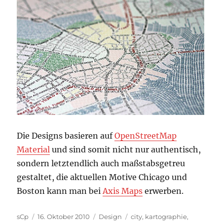
Die Designs basieren auf
OpenStreetMap
Material
und sind somit nicht nur authentisch,
sondern letztendlich auch maßstabsgetreu
gestaltet, die aktuellen Motive Chicago und
Boston kann man bei
Axis Maps
erwerben.
Autor
Veröffentlicht
Kategorien
Schlagwörter
sCp
16. Oktober 2010
Design
city
,
kartographie
,