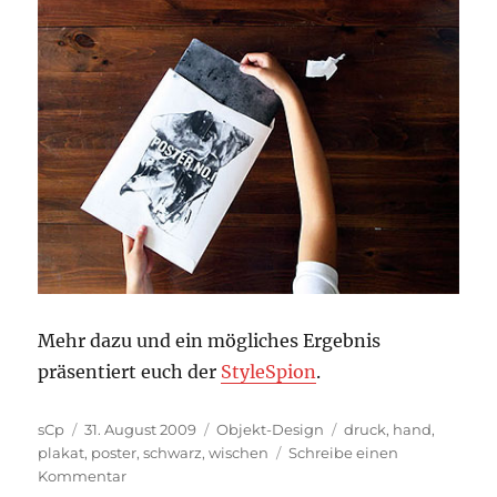
Mehr dazu und ein mögliches Ergebnis
präsentiert euch der
StyleSpion
.
Autor
Veröffentlicht
Kategorien
Schlagwörter
sCp
31. August 2009
Objekt-Design
druck
,
hand
,
am
plakat
,
poster
,
schwarz
,
wischen
Schreibe einen
zu
Kommentar