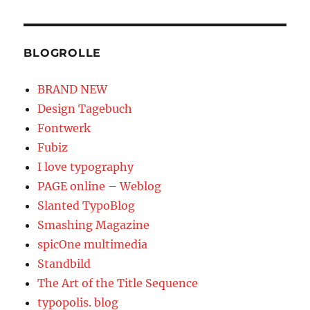
BLOGROLLE
BRAND NEW
Design Tagebuch
Fontwerk
Fubiz
I love typography
PAGE online – Weblog
Slanted TypoBlog
Smashing Magazine
spicOne multimedia
Standbild
The Art of the Title Sequence
typopolis. blog