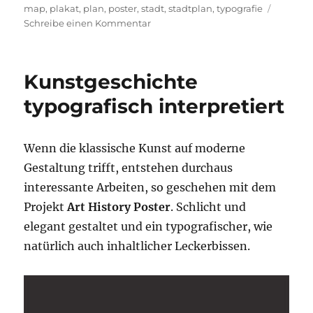
am
map
,
plakat
,
plan
,
poster
,
stadt
,
stadtplan
,
typografie
zu
Schreibe einen Kommentar
Typografische
Stadtkarten
Kunstgeschichte
typografisch interpretiert
Wenn die klassische Kunst auf moderne
Gestaltung trifft, entstehen durchaus
interessante Arbeiten, so geschehen mit dem
Projekt
Art History Poster
. Schlicht und
elegant gestaltet und ein typografischer, wie
natürlich auch inhaltlicher Leckerbissen.