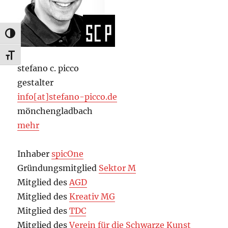
UMSCHALTEN AUF HOHE KONTRASTE
SCHRIFT VERGRÖSSERN
stefano c. picco
gestalter
info[at]stefano-picco.de
mönchengladbach
mehr
Inhaber
spicOne
Gründungsmitglied
Sektor M
Mitglied des
AGD
Mitglied des
Kreativ MG
Mitglied des
TDC
Mitglied des
Verein für die Schwarze Kunst