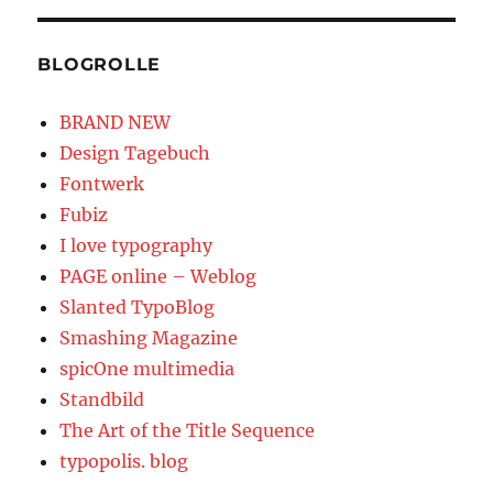
BLOGROLLE
BRAND NEW
Design Tagebuch
Fontwerk
Fubiz
I love typography
PAGE online – Weblog
Slanted TypoBlog
Smashing Magazine
spicOne multimedia
Standbild
The Art of the Title Sequence
typopolis. blog