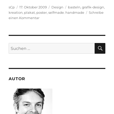
Autor
Veröffentlicht
Kategorien
Schlagwörter
sCp
17. Oktober 2009
Design
basteln
,
grafik-design
,
am
kreation
,
plakat
,
poster
,
selfmade. handmade
Schreibe
zu
einen Kommentar
Ein
Poster
des
St.
Gallen
SU
Suchen
OpenAir
nach:
AUTOR