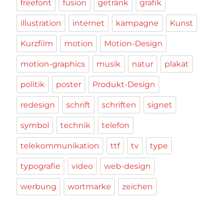
freefont
fusion
getränk
grafik
illustration
internet
kampagne
Kunst
Kurzfilm
motion
Motion-Design
motion-graphics
musik
natur
plakat
politik
poster
Produkt-Design
redesign
schrift
schriften
signet
symbol
technik
telefon
telekommunikation
ttf
tv
type
typografie
video
web-design
werbung
wortmarke
zeichen