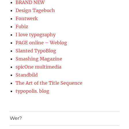
BRAND NEW
Design Tagebuch
Fontwerk
Fubiz
I love typography
PAGE online – Weblog
Slanted TypoBlog
Smashing Magazine
spicOne multimedia
Standbild
The Art of the Title Sequence
typopolis. blog
Wer?