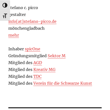
UMSCHALTEN AUF HOHE KONTRASTE
stefano c. picco
gestalter
SCHRIFT VERGRÖSSERN
info[at]stefano-picco.de
mönchengladbach
mehr
Inhaber
spicOne
Gründungsmitglied
Sektor M
Mitglied des
AGD
Mitglied des
Kreativ MG
Mitglied des
TDC
Mitglied des
Verein für die Schwarze Kunst