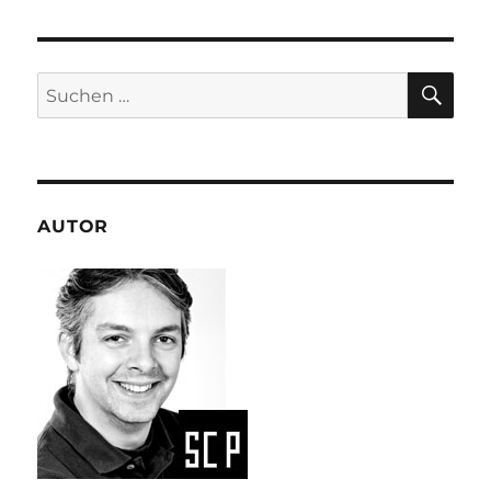
typografisch
interpretiert
SU
Suchen
nach:
AUTOR