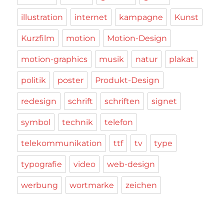
illustration
internet
kampagne
Kunst
Kurzfilm
motion
Motion-Design
motion-graphics
musik
natur
plakat
politik
poster
Produkt-Design
redesign
schrift
schriften
signet
symbol
technik
telefon
telekommunikation
ttf
tv
type
typografie
video
web-design
werbung
wortmarke
zeichen