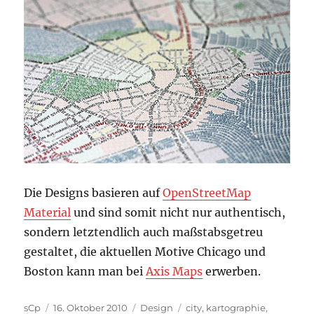
Die Designs basieren auf
OpenStreetMap
Material
und sind somit nicht nur authentisch,
sondern letztendlich auch maßstabsgetreu
gestaltet, die aktuellen Motive Chicago und
Boston kann man bei
Axis Maps
erwerben.
Autor
Veröffentlicht
Kategorien
Schlagwörter
sCp
16. Oktober 2010
Design
city
,
kartographie
,