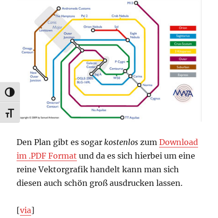
UMSCHALTEN AUF HOHE KONTRASTE
SCHRIFT VERGRÖSSERN
Den Plan gibt es sogar
kostenlos
zum
Download
im .PDF Format
und da es sich hierbei um eine
reine Vektorgrafik handelt kann man sich
diesen auch schön groß ausdrucken lassen.
[
via
]