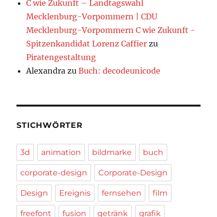
C wie Zukunft – Landtagswahl
Mecklenburg-Vorpommern | CDU
Mecklenburg-Vorpommern C wie Zukunft -
Spitzenkandidat Lorenz Caffier
zu
Piratengestaltung
Alexandra
zu
Buch: decodeunicode
STICHWÖRTER
3d
animation
bildmarke
buch
corporate-design
Corporate-Design
Design
Ereignis
fernsehen
film
freefont
fusion
getränk
grafik