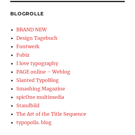
BLOGROLLE
BRAND NEW
Design Tagebuch
Fontwerk
Fubiz
I love typography
PAGE online – Weblog
Slanted TypoBlog
Smashing Magazine
spicOne multimedia
Standbild
The Art of the Title Sequence
typopolis. blog