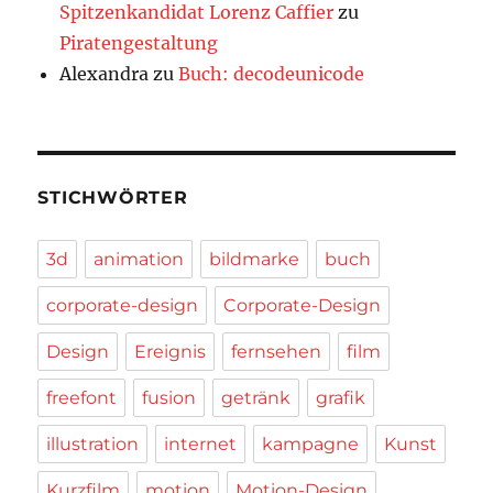
Spitzenkandidat Lorenz Caffier
zu
Piratengestaltung
Alexandra
zu
Buch: decodeunicode
STICHWÖRTER
3d
animation
bildmarke
buch
corporate-design
Corporate-Design
Design
Ereignis
fernsehen
film
freefont
fusion
getränk
grafik
illustration
internet
kampagne
Kunst
Kurzfilm
motion
Motion-Design