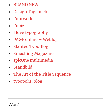
BRAND NEW
Design Tagebuch
Fontwerk
Fubiz
I love typography
PAGE online – Weblog
Slanted TypoBlog
Smashing Magazine
spicOne multimedia
Standbild
The Art of the Title Sequence
typopolis. blog
Wer?