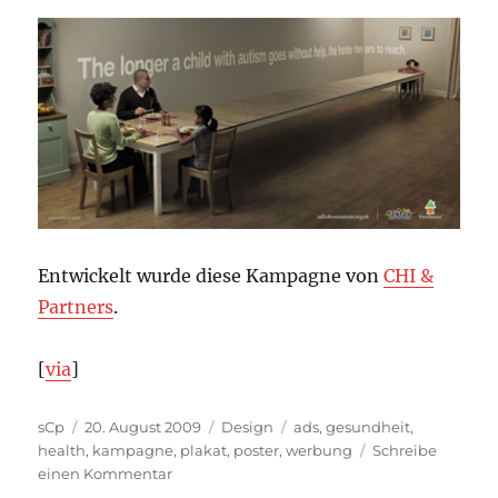
Entwickelt wurde diese Kampagne von
CHI &
Partners
.
[
via
]
Autor
Veröffentlicht
Kategorien
Schlagwörter
sCp
20. August 2009
Design
ads
,
gesundheit
,
am
health
,
kampagne
,
plakat
,
poster
,
werbung
Schreibe
zu
einen Kommentar
Ernstes