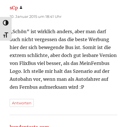
sCp
sagt:
10. Januar 2015 um 18:41 Uhr
UMSCHALTEN AUF HOHE KONTRASTE
„Schön“ ist wirklich anders, aber man darf
SCHRIFT VERGRÖSSERN
auch nicht vergessen das die beste Werbung
hier der sich bewegende Bus ist. Somit ist die
extrem schlichte, aber doch gut lesbare Version
von FlixBus viel besser, als das MeinFernbus
Logo. Ich stelle mir halt das Szenario auf der
Autobahn vor, wenn man als Autofahrer auf
den Fernbus aufmerksam wird :P
Antworten
kundentests.com
sagt: