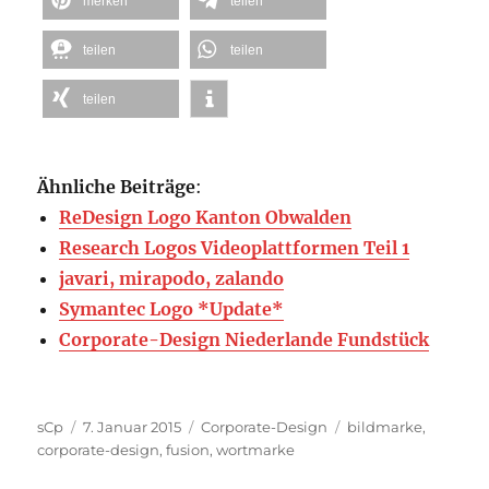
merken
teilen
teilen
teilen
teilen
Ähnliche Beiträge
:
ReDesign Logo Kanton Obwalden
Research Logos Videoplattformen Teil 1
javari, mirapodo, zalando
Symantec Logo *Update*
Corporate-Design Niederlande Fundstück
Autor
Veröffentlicht
Kategorien
Schlagwörter
sCp
7. Januar 2015
Corporate-Design
bildmarke
,
am
corporate-design
,
fusion
,
wortmarke