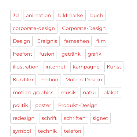
3d
animation
bildmarke
buch
corporate-design
Corporate-Design
Design
Ereignis
fernsehen
film
freefont
fusion
getränk
grafik
illustration
internet
kampagne
Kunst
Kurzfilm
motion
Motion-Design
motion-graphics
musik
natur
plakat
politik
poster
Produkt-Design
redesign
schrift
schriften
signet
symbol
technik
telefon