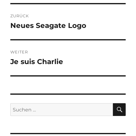
Beitragsnavigation
ZURÜCK
Neues Seagate Logo
Vorheriger
Beitrag:
WEITER
Je suis Charlie
Nächster
Beitrag:
SU
Suchen
nach: