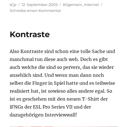
Autor
Veröffentlicht
Kategorien
sCp
12. September 2005
Allgemein
,
Internet
am
zu
Schreibe einen Kommentar
hack,
hacker,
hackest
Kontraste
Also Kontraste sind schon eine tolle Sache und
manchmal tun diese auch weh. Doch es gibt
auch welche die sind so pervers, das sie wieder
ansehlich sind. Und wenn man dann noch
selber die Finger in Spiel hatte und es teilweise
realisiert hat, ist sowieso alles andere egal. So
ist es geschehen mit den neuen T-Shirt der
iFNGs der ESL Pro Series VII und der
dazugehörigen Interviewwall!