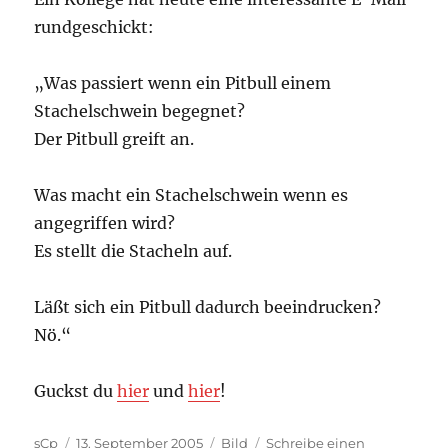
rundgeschickt:
„Was passiert wenn ein Pitbull einem
Stachelschwein begegnet?
Der Pitbull greift an.
Was macht ein Stachelschwein wenn es
angegriffen wird?
Es stellt die Stacheln auf.
Läßt sich ein Pitbull dadurch beeindrucken?
Nö.“
Guckst du
hier
und
hier
!
Autor
Veröffentlicht
Kategorien
sCp
13. September 2005
Bild
Schreibe einen