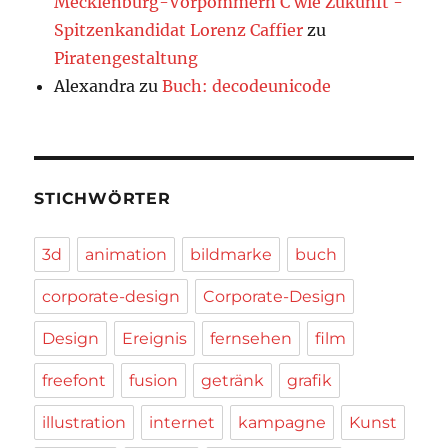
Mecklenburg-Vorpommern C wie Zukunft -
Spitzenkandidat Lorenz Caffier
zu
Piratengestaltung
Alexandra
zu
Buch: decodeunicode
STICHWÖRTER
3d
animation
bildmarke
buch
corporate-design
Corporate-Design
Design
Ereignis
fernsehen
film
freefont
fusion
getränk
grafik
illustration
internet
kampagne
Kunst