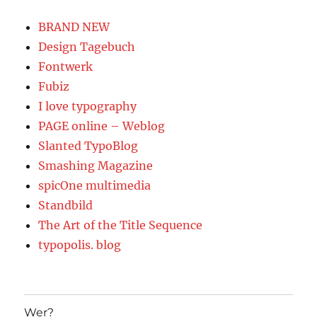
BRAND NEW
Design Tagebuch
Fontwerk
Fubiz
I love typography
PAGE online – Weblog
Slanted TypoBlog
Smashing Magazine
spicOne multimedia
Standbild
The Art of the Title Sequence
typopolis. blog
Wer?