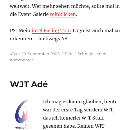
weltweit. Wer mehr sehen möchte, sollte mal in
die Event Galerie
reinklicken
.
PS: Mein
intel Racing Tour
Logo ist auch mal zu
erkennen … halbwegs ^^
Autor
Veröffentlicht
Kategorien
sCp
10. September 2005
Bild
Schreibe einen
am
zu
Kommentar
Kontraste
WJT Adé
Ich mag es kaum glauben, heute
war der erste Tag seitdem WJT,
das ich keinerlei WJT Stuff
gesehen habe. Keinen WJT