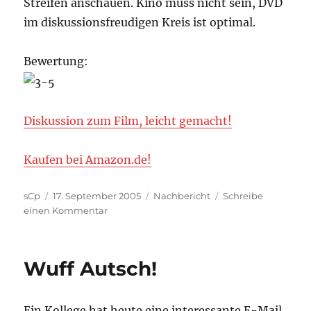
Streifen anschauen. Kino muss nicht sein, DVD
im diskussionsfreudigen Kreis ist optimal.
Bewertung:
Diskussion zum Film, leicht gemacht!
Kaufen bei Amazon.de!
Autor
Veröffentlicht
Kategorien
sCp
17. September 2005
Nachbericht
Schreibe
am
zu
einen Kommentar
The
Island
Wuff Autsch!
Ein Kollege hat heute eine interessante E-Mail