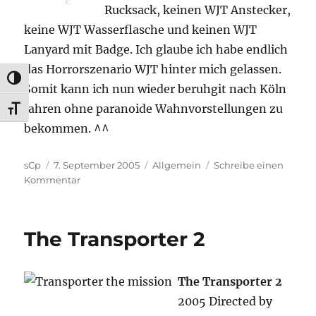
Rucksack, keinen WJT Anstecker,
keine WJT Wasserflasche und keinen WJT
Lanyard mit Badge. Ich glaube ich habe endlich
das Horrorszenario WJT hinter mich gelassen.
UMSCHALTEN AUF HOHE KONTRASTE
Somit kann ich nun wieder beruhgit nach Köln
fahren ohne paranoide Wahnvorstellungen zu
SCHRIFT VERGRÖSSERN
bekommen. ^^
Autor
Veröffentlicht
Kategorien
sCp
7. September 2005
Allgemein
Schreibe einen
am
zu
Kommentar
WJT
Adé
The Transporter 2
The Transporter 2
2005 Directed by