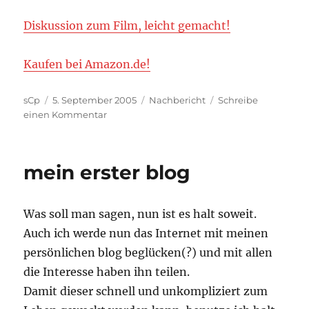
Diskussion zum Film, leicht gemacht!
Kaufen bei Amazon.de!
Autor
Veröffentlicht
Kategorien
sCp
5. September 2005
Nachbericht
Schreibe
am
zu
einen Kommentar
The
Transporter
2
mein erster blog
Was soll man sagen, nun ist es halt soweit.
Auch ich werde nun das Internet mit meinen
persönlichen blog beglücken(?) und mit allen
die Interesse haben ihn teilen.
Damit dieser schnell und unkompliziert zum