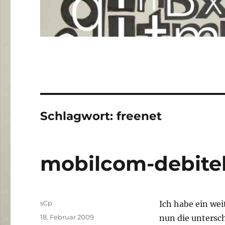
Schlagwort:
freenet
mobilcom-debitel
Autor
sCp
Ich habe ein wei
Veröffentlicht
18. Februar 2009
nun die untersc