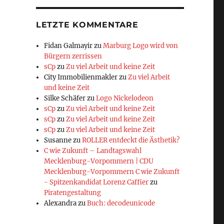
LETZTE KOMMENTARE
Fidan Galmayir
zu
Marburg Logo wird von
Bürgern zerrissen
sCp
zu
Zu viel Arbeit und keine Zeit
City Immobilienmakler
zu
Zu viel Arbeit
und keine Zeit
Silke Schäfer
zu
Logo Nickelodeon
sCp
zu
Zu viel Arbeit und keine Zeit
sCp
zu
Zu viel Arbeit und keine Zeit
sCp
zu
Zu viel Arbeit und keine Zeit
Susanne
zu
ROLLER entdeckt die Ästhetik?
C wie Zukunft – Landtagswahl
Mecklenburg-Vorpommern | CDU
Mecklenburg-Vorpommern C wie Zukunft
- Spitzenkandidat Lorenz Caffier
zu
Piratengestaltung
Alexandra
zu
Buch: decodeunicode