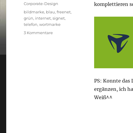
am
Kategorien
Corporate-Design
komplettieren so
Schlagwörter
bildmarke
,
blau
,
freenet
,
grün
,
internet
,
signet
,
telefon
,
wortmarke
zu
3 Kommentare
mobilcom-
debitel
noch
ein
Logo
PS: Konnte das 
ergänzen, ich ha
Weiß^^