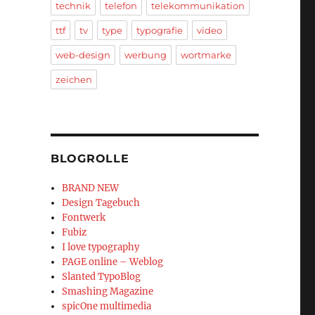
technik
telefon
telekommunikation
ttf
tv
type
typografie
video
web-design
werbung
wortmarke
zeichen
BLOGROLLE
BRAND NEW
Design Tagebuch
Fontwerk
Fubiz
e
I love typography
PAGE online – Weblog
Slanted TypoBlog
Smashing Magazine
spicOne multimedia