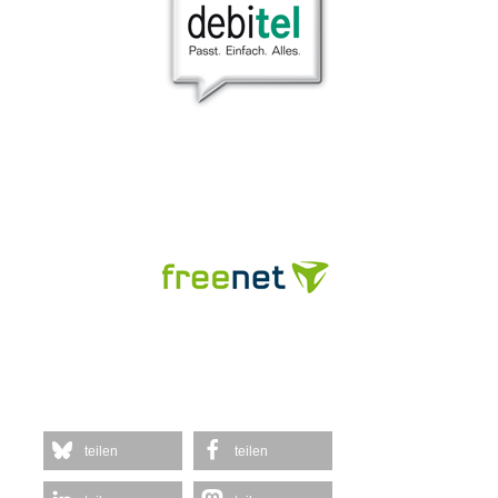
teilen
teilen