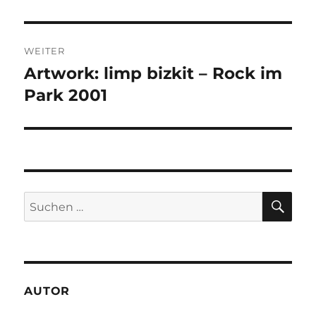
Beitrag:
WEITER
Artwork: limp bizkit – Rock im
Nächster
Beitrag:
Park 2001
SU
Suchen
nach:
AUTOR