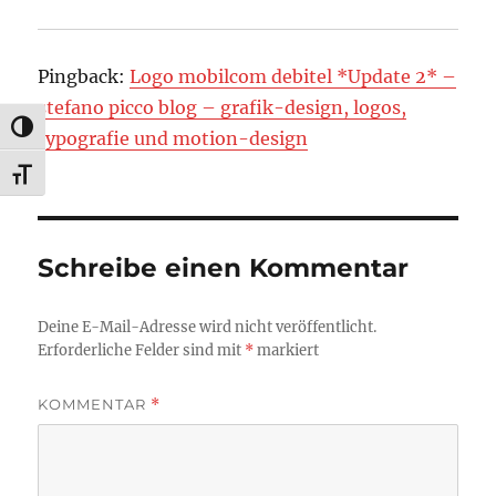
Pingback:
Logo mobilcom debitel *Update 2* –
stefano picco blog – grafik-design, logos,
UMSCHALTEN AUF HOHE KONTRASTE
typografie und motion-design
SCHRIFT VERGRÖSSERN
Schreibe einen Kommentar
Deine E-Mail-Adresse wird nicht veröffentlicht.
Erforderliche Felder sind mit
*
markiert
KOMMENTAR
*