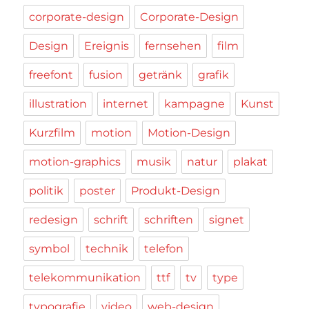
corporate-design
Corporate-Design
Design
Ereignis
fernsehen
film
freefont
fusion
getränk
grafik
illustration
internet
kampagne
Kunst
Kurzfilm
motion
Motion-Design
motion-graphics
musik
natur
plakat
politik
poster
Produkt-Design
redesign
schrift
schriften
signet
symbol
technik
telefon
telekommunikation
ttf
tv
type
typografie
video
web-design