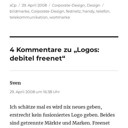
Autor
Veröffentlicht
Kategorien
Schlagwört
sCp
29. April 2008
Corporate-Design
,
Design
am
bildmarke
,
Corporate-Design
,
festnetz
,
handy
,
telefon
,
telekommunikation
,
wortmarke
4 Kommentare zu „Logos:
debitel freenet“
Sven
sagt:
29. April 2008 um 16:38 Uhr
Ich schätze mal es wird nix neues geben,
erstrecht kein fusioniertes Logo geben. Beides
sind getrennte Märkte und Marken. Freenet