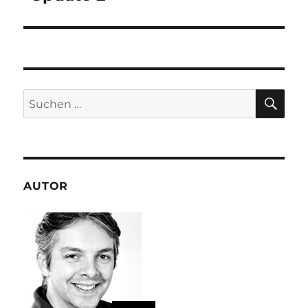
SU
Suchen
nach:
AUTOR