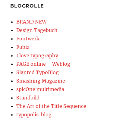
BLOGROLLE
BRAND NEW
Design Tagebuch
Fontwerk
Fubiz
I love typography
PAGE online – Weblog
Slanted TypoBlog
Smashing Magazine
spicOne multimedia
Standbild
The Art of the Title Sequence
typopolis. blog