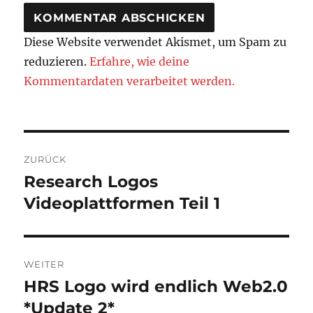
Diese Website verwendet Akismet, um Spam zu
reduzieren.
Erfahre, wie deine
Kommentardaten verarbeitet werden.
Beitragsnavigation
ZURÜCK
Research Logos
Vorheriger
Beitrag:
Videoplattformen Teil 1
WEITER
HRS Logo wird endlich Web2.0
Nächster
Beitrag:
*Update 2*