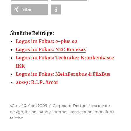
teilen
Ähnliche Beiträge
:
Logos im Fokus: e-plus o2
Logos im Fokus: NEC Renesas
Logos im Fokus: Techniker Krankenkasse
IKK
Logos im Fokus: MeinFernbus & FlixBus
2009: R.I.P. Arcor
Autor
Veröffentlicht
Kategorien
Schlagwörter
sCp
16. April 2009
Corporate-Design
corporate-
am
design
,
fusion
,
handy
,
internet
,
kooperation
,
mobilfunk
,
telefon