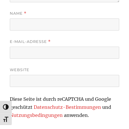
NAME
*
E-MAIL-ADRESSE
*
WEBSITE
Diese Seite ist durch reCAPTCHA und Google
geschützt
Datenschutz-Bestimmungen
und
UMSCHALTEN AUF HOHE KONTRASTE
Nutzungsbedingungen
anwenden.
SCHRIFT VERGRÖSSERN