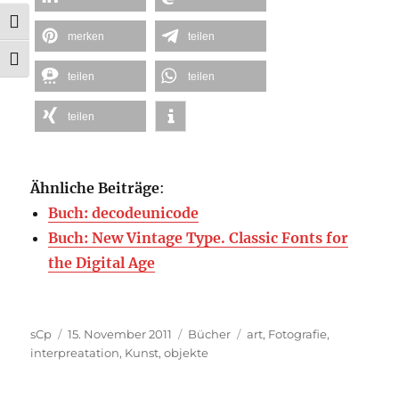
UMSCHALTEN AUF HOHE KONTRASTE
merken
teilen
SCHRIFT VERGRÖSSERN
teilen
teilen
teilen
Ähnliche Beiträge
:
Buch: decodeunicode
Buch: New Vintage Type. Classic Fonts for
the Digital Age
Autor
Veröffentlicht
Kategorien
Schlagwörter
sCp
15. November 2011
Bücher
art
,
Fotografie
,
am
interpreatation
,
Kunst
,
objekte