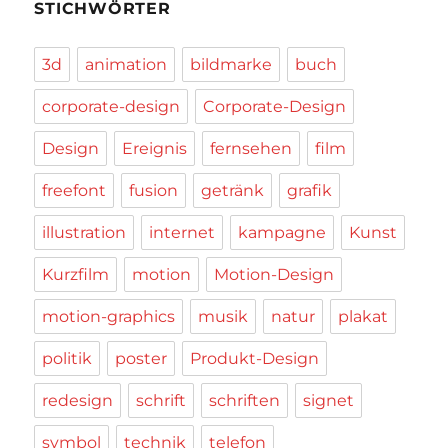
STICHWÖRTER
3d
animation
bildmarke
buch
corporate-design
Corporate-Design
Design
Ereignis
fernsehen
film
freefont
fusion
getränk
grafik
illustration
internet
kampagne
Kunst
Kurzfilm
motion
Motion-Design
motion-graphics
musik
natur
plakat
politik
poster
Produkt-Design
redesign
schrift
schriften
signet
symbol
technik
telefon