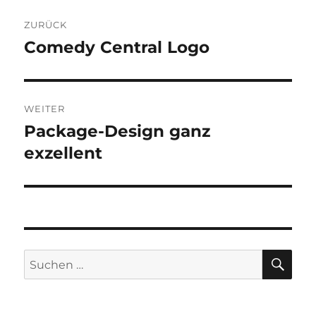
Beitragsnavigation
ZURÜCK
Comedy Central Logo
Vorheriger
Beitrag:
WEITER
Package-Design ganz
Nächster
Beitrag:
exzellent
SU
Suchen
nach: