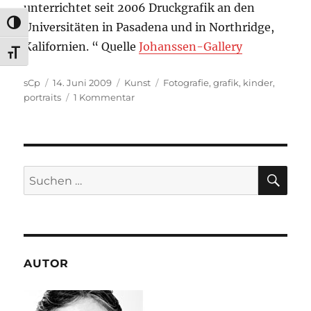
unterrichtet seit 2006 Druckgrafik an den
UMSCHALTEN AUF HOHE KONTRASTE
Universitäten in Pasadena und in Northridge,
Kalifornien. “ Quelle
Johanssen-Gallery
SCHRIFT VERGRÖSSERN
Autor
Veröffentlicht
Kategorien
Schlagwörter
sCp
14. Juni 2009
Kunst
Fotografie
,
grafik
,
kinder
,
am
zu
portraits
1 Kommentar
Hairy
Children
by
Erik
Sandberg
SU
Suchen
nach:
AUTOR