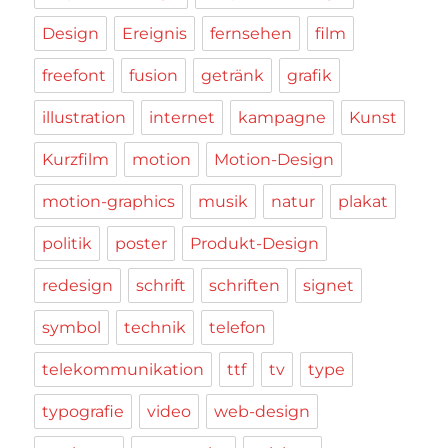
Design
Ereignis
fernsehen
film
freefont
fusion
getränk
grafik
illustration
internet
kampagne
Kunst
Kurzfilm
motion
Motion-Design
motion-graphics
musik
natur
plakat
politik
poster
Produkt-Design
redesign
schrift
schriften
signet
symbol
technik
telefon
telekommunikation
ttf
tv
type
typografie
video
web-design