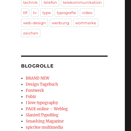
technik
telefon
telekommunikation
ttf
tv
type
typografie
video
web-design
werbung
wortmarke
zeichen
BLOGROLLE
BRAND NEW
Design Tagebuch
Fontwerk
Fubiz
I love typography
PAGE online – Weblog
Slanted TypoBlog
Smashing Magazine
spicOne multimedia