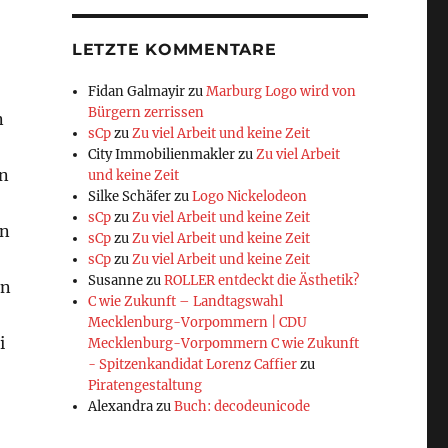
LETZTE KOMMENTARE
Fidan Galmayir
zu
Marburg Logo wird von
Bürgern zerrissen
n
sCp
zu
Zu viel Arbeit und keine Zeit
City Immobilienmakler
zu
Zu viel Arbeit
en
und keine Zeit
Silke Schäfer
zu
Logo Nickelodeon
sCp
zu
Zu viel Arbeit und keine Zeit
an
sCp
zu
Zu viel Arbeit und keine Zeit
sCp
zu
Zu viel Arbeit und keine Zeit
Susanne
zu
ROLLER entdeckt die Ästhetik?
en
C wie Zukunft – Landtagswahl
Mecklenburg-Vorpommern | CDU
i
Mecklenburg-Vorpommern C wie Zukunft
- Spitzenkandidat Lorenz Caffier
zu
Piratengestaltung
Alexandra
zu
Buch: decodeunicode