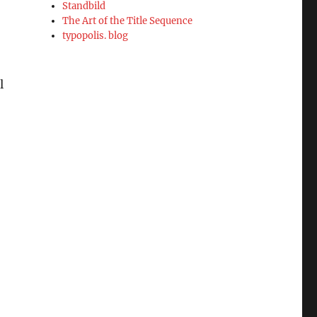
Standbild
The Art of the Title Sequence
typopolis. blog
l