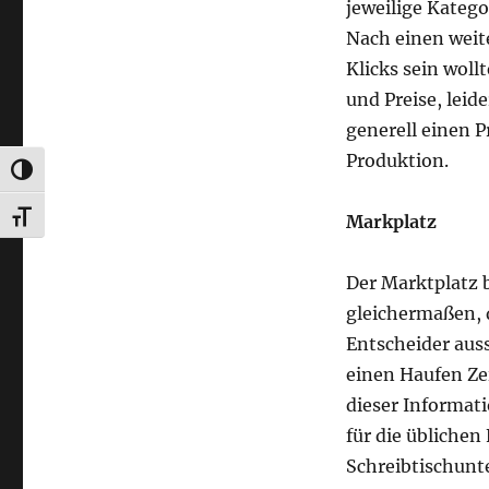
jeweilige Katego
Nach einen weite
Klicks sein woll
und Preise, leid
generell einen 
Produktion.
UMSCHALTEN AUF HOHE KONTRASTE
SCHRIFT VERGRÖSSERN
Markplatz
Der Marktplatz 
gleichermaßen, d
Entscheider aus
einen Haufen Ze
dieser Informat
für die üblichen
Schreibtischunt