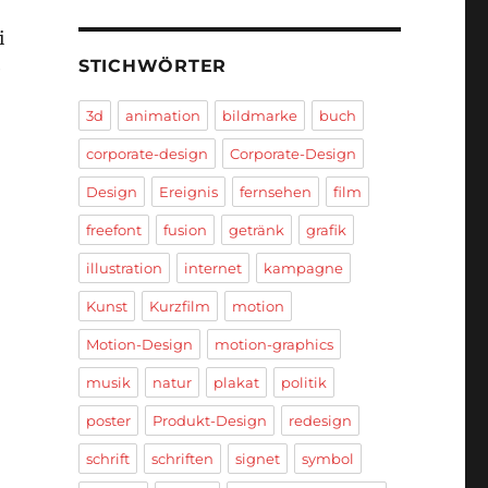
i
STICHWÖRTER
e
3d
animation
bildmarke
buch
corporate-design
Corporate-Design
Design
Ereignis
fernsehen
film
freefont
fusion
getränk
grafik
illustration
internet
kampagne
Kunst
Kurzfilm
motion
Motion-Design
motion-graphics
musik
natur
plakat
politik
poster
Produkt-Design
redesign
schrift
schriften
signet
symbol