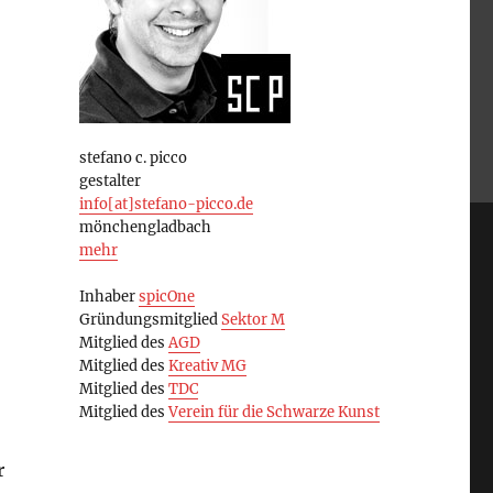
stefano c. picco
gestalter
info[at]stefano-picco.de
mönchengladbach
mehr
Inhaber
spicOne
Gründungsmitglied
Sektor M
Mitglied des
AGD
Mitglied des
Kreativ MG
Mitglied des
TDC
Mitglied des
Verein für die Schwarze Kunst
r