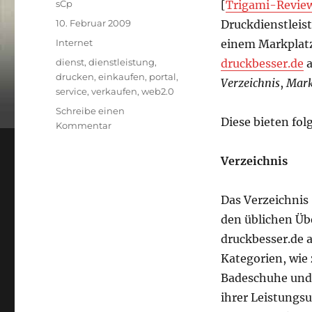
Autor
sCp
[
Trigami-Revie
Veröffentlicht
10. Februar 2009
Druckdienstleist
am
Kategorien
Internet
einem Markplatz
Schlagwörter
dienst
,
dienstleistung
,
druckbesser.de
a
drucken
,
einkaufen
,
portal
,
Verzeichnis
,
Mark
service
,
verkaufen
,
web2.0
Schreibe einen
Diese bieten fo
zu
Kommentar
druckbesser.de
–
Verzeichnis
endlich
ein
Druckdienstleister
Das Verzeichnis
Überblick?
den üblichen Üb
druckbesser.de 
Kategorien, wie 
Badeschuhe und 
ihrer Leistungs