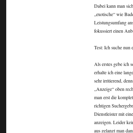
Dabei kann man sich 
„exotische“ wie Bad
Leistungsumfang ans
fokussiert einen Anb
Test: Ich suche nun 
Als erstes gebe ich 
erhalte ich eine lang
sehr irritierend, den
„Anzeige“ oben recht
man erst die komplet
richtigen Suchergebn
Dienstleister mit e
anzeigen. Leider kei
aus gelangt man dan