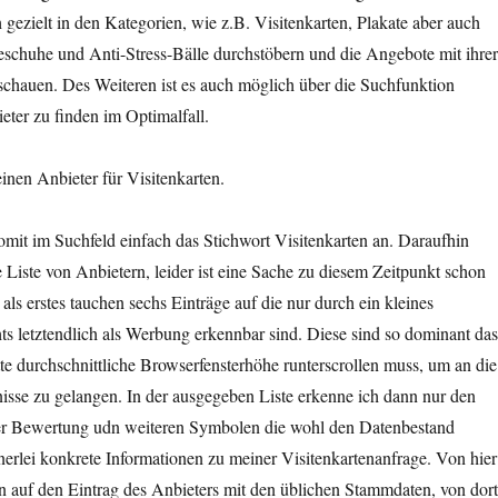
gezielt in den Kategorien, wie z.B. Visitenkarten, Plakate aber auch
eschuhe und Anti-Stress-Bälle durchstöbern und die Angebote mit ihrer
chauen. Des Weiteren ist es auch möglich über die Suchfunktion
ieter zu finden im Optimalfall.
einen Anbieter für Visitenkarten.
somit im Suchfeld einfach das Stichwort Visitenkarten an. Daraufhin
e Liste von Anbietern, leider ist eine Sache zu diesem Zeitpunkt schon
n als erstes tauchen sechs Einträge auf die nur durch ein kleines
s letztendlich als Werbung erkennbar sind. Diese sind so dominant das
te durchschnittliche Browserfensterhöhe runterscrollen muss, um an die
isse zu gelangen. In der ausgegeben Liste erkenne ich dann nur den
iner Bewertung udn weiteren Symbolen die wohl den Datenbestand
nerlei konkrete Informationen zu meiner Visitenkartenanfrage. Von hier
n auf den Eintrag des Anbieters mit den üblichen Stammdaten, von dort