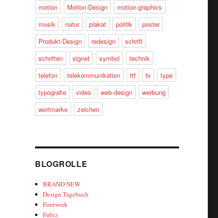
motion
Motion-Design
motion-graphics
n
musik
natur
plakat
politik
poster
Produkt-Design
redesign
schrift
schriften
signet
symbol
technik
telefon
telekommunikation
ttf
tv
type
typografie
video
web-design
werbung
wortmarke
zeichen
BLOGROLLE
BRAND NEW
Design Tagebuch
Fontwerk
Fubiz