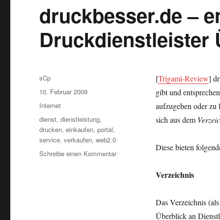
druckbesser.de – en
Druckdienstleister
Autor
sCp
[
Trigami-Review
]
dr
Veröffentlicht
10. Februar 2009
gibt und entsprechen
am
Kategorien
Internet
aufzugeben oder zu 
Schlagwörter
dienst
,
dienstleistung
,
sich aus dem
Verzeic
drucken
,
einkaufen
,
portal
,
service
,
verkaufen
,
web2.0
Diese bieten folgend
zu
Schreibe einen Kommentar
druckbesser.de
–
Verzeichnis
endlich
ein
Das Verzeichnis (als
Druckdienstleister
Überblick?
Überblick an Dienst