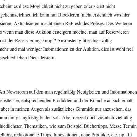
cheint es diese Möglichkeit nicht zu geben oder sie ist nicht
 gekennzeichnet, ich kann nur Blockieren (nicht ersichtlich was hier
isieren, Aktualisieren macht einen ReFresh des Preises. Des Weiteren
as wenn man diese Auktion ersteigern möchte, man auf Reservieren
o ist der Reservierungsknopf? Ansonsten gibt es hier völlig
mehr und mal weniger Infomationen zu der Auktion, dies ist wohl frei
rschiedlichen Dienstleistern.
e Art Newsroom auf den man regelmäßig Neuigkeiten und Informationen
nstleister, entsprechenden Produkten und der Branche an sich erhält.
t aber in meinen Augen als zusätzliches Gimmick nur anzusehen, das
mmunity langfristig bilden soll. Aber derzeit doch ziemlich vielfältig
chiedlichsten Thematiken, wie zum Beispiel Büchertipps, Messe Termin
lung, redaktionelle Tipps, Innovationen, neue Produkte, etc. pp.. In