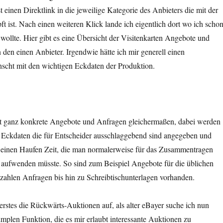
t einen Direktlink in die jeweilige Kategorie des Anbieters die mit der
t ist. Nach einen weiteren Klick lande ich eigentlich dort wo ich scho
 wollte. Hier gibt es eine Übersicht der Visitenkarten Angebote und
n den einen Anbieter. Irgendwie hätte ich mir generell einen
nscht mit den wichtigen Eckdaten der Produktion.
et ganz konkrete Angebote und Anfragen gleichermaßen, dabei werden
e Eckdaten die für Entscheider ausschlaggebend sind angegeben und
h einen Haufen Zeit, die man normalerweise für das Zusammentragen
n aufwenden müsste. So sind zum Beispiel Angebote für die üblichen
zahlen Anfragen bis hin zu Schreibtischunterlagen vorhanden.
s erstes die Rückwärts-Auktionen auf, als alter eBayer suche ich nun
implen Funktion, die es mir erlaubt interessante Auktionen zu