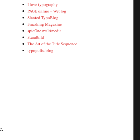
I love typography
PAGE online – Weblog
Slanted TypoBlog
Smashing Magazine
spicOne multimedia
Standbild
The Art of the Title Sequence
typopolis. blog
e,