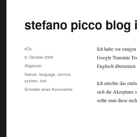
stefano picco blog 
Autor
sCp
Ich habe vor einigen
Veröffentlicht
9. Oktober 2009
Google Translate Too
am
Kategorien
Allgemein
Englisch übersetzen 
Schlagwörter
feature
,
language
,
service
,
system
,
tool
Ich möchte das einfa
zu
Schreibe einen Kommentar
sich die Akzeptanz 
stefano
sollte man diese nic
picco
blog
in
Englisch?