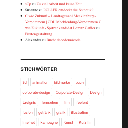
sCp
zu
Zu viel Arbeit und keine Zeit
Susanne
zu
ROLLER entdeckt die Ästhetik?
C wie Zukunft – Landtagswahl Mecklenburg-
Vorpommern | CDU Mecklenburg-Vorpommern C
wie Zukunft - Spitzenkandidat Lorenz Caffier
zu
Piratengestaltung
Alexandra
zu
Buch: decodeunicode
STICHWÖRTER
3d
animation
bildmarke
buch
corporate-design
Corporate-Design
Design
Ereignis
fernsehen
film
freefont
fusion
getränk
grafik
illustration
internet
kampagne
Kunst
Kurzfilm