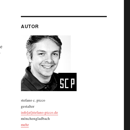
AUTOR
ie
stefano c. picco
gestalter
info[at]stefano-picco.de
mönchengladbach
mehr