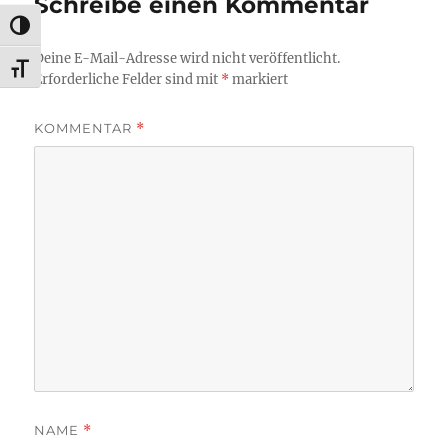
Schreibe einen Kommentar
UMSCHALTEN AUF HOHE KONTRASTE
Deine E-Mail-Adresse wird nicht veröffentlicht.
SCHRIFT VERGRÖSSERN
Erforderliche Felder sind mit
*
markiert
KOMMENTAR
*
NAME
*