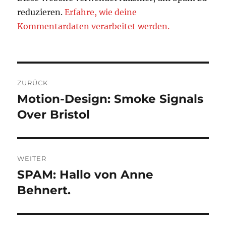
reduzieren.
Erfahre, wie deine
Kommentardaten verarbeitet werden.
Beitragsnavigation
ZURÜCK
Motion-Design: Smoke Signals
Vorheriger
Beitrag:
Over Bristol
WEITER
SPAM: Hallo von Anne
Nächster
Beitrag:
Behnert.