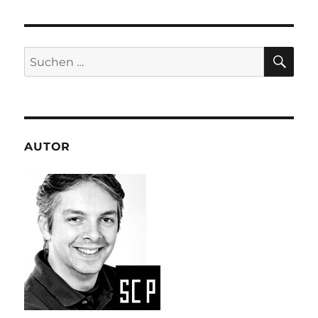
SU
Suchen
nach:
AUTOR