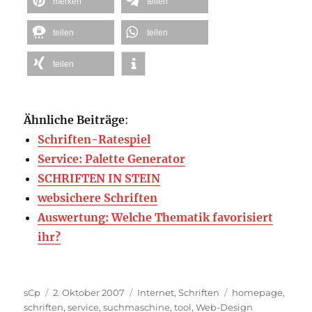
merken
teilen
teilen
teilen
teilen
Ähnliche Beiträge
:
Schriften-Ratespiel
Service: Palette Generator
SCHRIFTEN IN STEIN
websichere Schriften
Auswertung: Welche Thematik favorisiert
ihr?
Autor
Veröffentlicht
Kategorien
Schlagwörter
sCp
2. Oktober 2007
Internet
,
Schriften
homepage
,
am
schriften
,
service
,
suchmaschine
,
tool
,
Web-Design