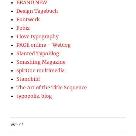
BRAND NEW
Design Tagebuch
Fontwerk
Fubiz
I love typography
PAGE online – Weblog
Slanted TypoBlog
Smashing Magazine
spicOne multimedia
Standbild
The Art of the Title Sequence
typopolis. blog
Wer?