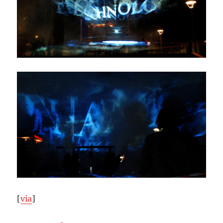
[
via
]