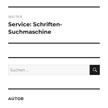
Beitrag:
WEITER
Service: Schriften-
Nächster
Beitrag:
Suchmaschine
SU
Suchen
nach:
AUTOR