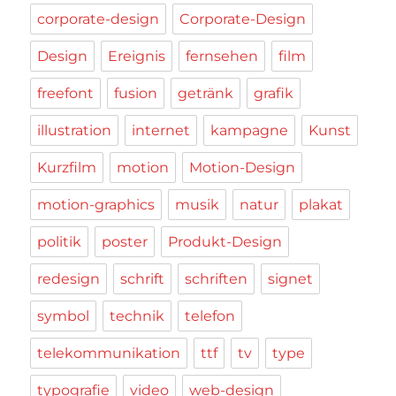
corporate-design
Corporate-Design
Design
Ereignis
fernsehen
film
freefont
fusion
getränk
grafik
illustration
internet
kampagne
Kunst
Kurzfilm
motion
Motion-Design
motion-graphics
musik
natur
plakat
politik
poster
Produkt-Design
redesign
schrift
schriften
signet
symbol
technik
telefon
telekommunikation
ttf
tv
type
typografie
video
web-design