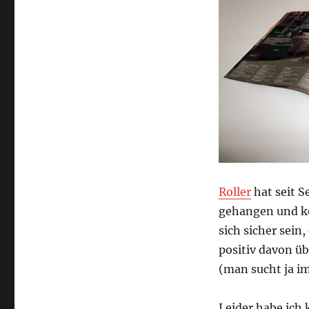
Roller
hat seit 
gehangen und k
sich sicher sein,
positiv davon ü
(man sucht ja i
Leider habe ich