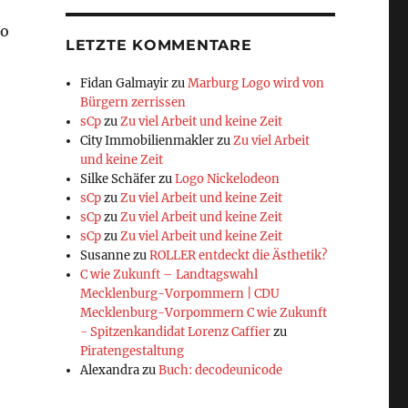
go
LETZTE KOMMENTARE
Fidan Galmayir
zu
Marburg Logo wird von
Bürgern zerrissen
sCp
zu
Zu viel Arbeit und keine Zeit
City Immobilienmakler
zu
Zu viel Arbeit
und keine Zeit
Silke Schäfer
zu
Logo Nickelodeon
sCp
zu
Zu viel Arbeit und keine Zeit
sCp
zu
Zu viel Arbeit und keine Zeit
sCp
zu
Zu viel Arbeit und keine Zeit
Susanne
zu
ROLLER entdeckt die Ästhetik?
C wie Zukunft – Landtagswahl
Mecklenburg-Vorpommern | CDU
Mecklenburg-Vorpommern C wie Zukunft
- Spitzenkandidat Lorenz Caffier
zu
Piratengestaltung
Alexandra
zu
Buch: decodeunicode