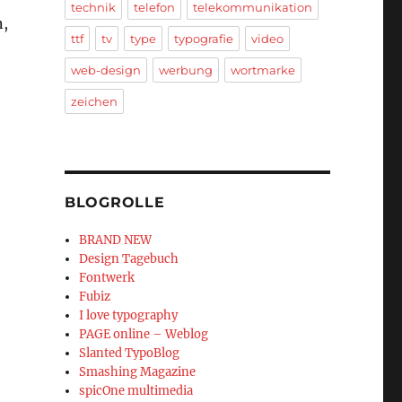
technik
telefon
telekommunikation
n,
ttf
tv
type
typografie
video
web-design
werbung
wortmarke
zeichen
BLOGROLLE
BRAND NEW
Design Tagebuch
Fontwerk
Fubiz
I love typography
PAGE online – Weblog
Slanted TypoBlog
Smashing Magazine
spicOne multimedia