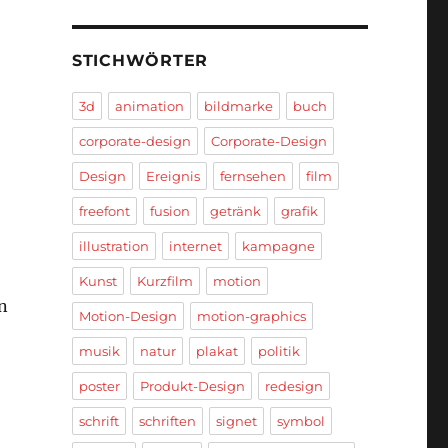
STICHWÖRTER
3d
animation
bildmarke
buch
corporate-design
Corporate-Design
Design
Ereignis
fernsehen
film
freefont
fusion
getränk
grafik
illustration
internet
kampagne
Kunst
Kurzfilm
motion
n
Motion-Design
motion-graphics
musik
natur
plakat
politik
poster
Produkt-Design
redesign
schrift
schriften
signet
symbol