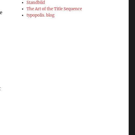
Standbild
The Art of the Title Sequence
e
typopolis. blog
t