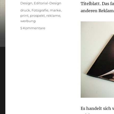
am
Kategorien
Design
,
Editorial-Design
Titelblatt. Das 
Schlagwörter
druck
,
Fotografie
,
marke
,
anderen Reklame
print
,
prospekt
,
reklame
,
werbung
zu
5 Kommentare
ROLLER
entdeckt
die
Ästhetik?
Es handelt sich