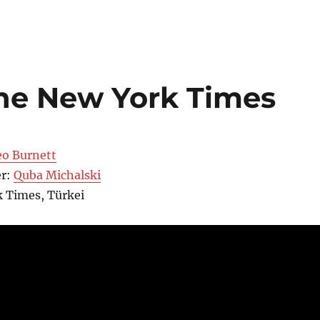
he New York Times
eo Burnett
er:
Quba Michalski
k Times, Türkei