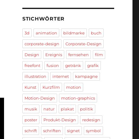
STICHWÖRTER
3d
animation
bildmarke
buch
corporate-design
Corporate-Design
Design
Ereignis
fernsehen
film
freefont
fusion
getränk
grafik
illustration
internet
kampagne
Kunst
Kurzfilm
motion
Motion-Design
motion-graphics
musik
natur
plakat
politik
poster
Produkt-Design
redesign
schrift
schriften
signet
symbol