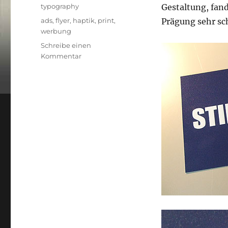
am
Kategorien
typography
Gestaltung, fand
Schlagwörter
ads
,
flyer
,
haptik
,
print
,
Prägung sehr sc
werbung
Schreibe einen
zu
Kommentar
citibank
Flyer