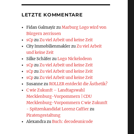
LETZTE KOMMENTARE
Fidan Galmayir
zu
Marburg Logo wird von
Bürgern zerrissen
sCp
zu
Zu viel Arbeit und keine Zeit
City Immobilienmakler
zu
Zu viel Arbeit
und keine Zeit
Silke Schäfer
zu
Logo Nickelodeon
sCp
zu
Zu viel Arbeit und keine Zeit
sCp
zu
Zu viel Arbeit und keine Zeit
sCp
zu
Zu viel Arbeit und keine Zeit
Susanne
zu
ROLLER entdeckt die Ästhetik?
C wie Zukunft – Landtagswahl
Mecklenburg-Vorpommern | CDU
Mecklenburg-Vorpommern C wie Zukunft
- Spitzenkandidat Lorenz Caffier
zu
Piratengestaltung
Alexandra
zu
Buch: decodeunicode