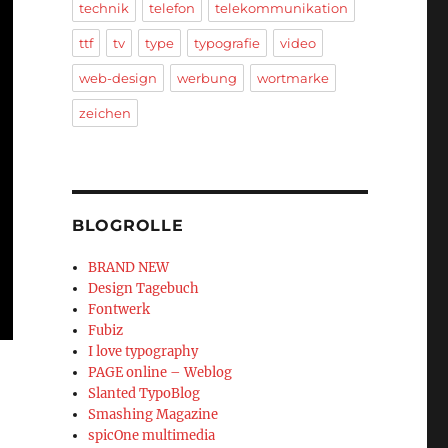
technik
telefon
telekommunikation
ttf
tv
type
typografie
video
web-design
werbung
wortmarke
zeichen
BLOGROLLE
BRAND NEW
Design Tagebuch
Fontwerk
Fubiz
I love typography
PAGE online – Weblog
Slanted TypoBlog
Smashing Magazine
spicOne multimedia