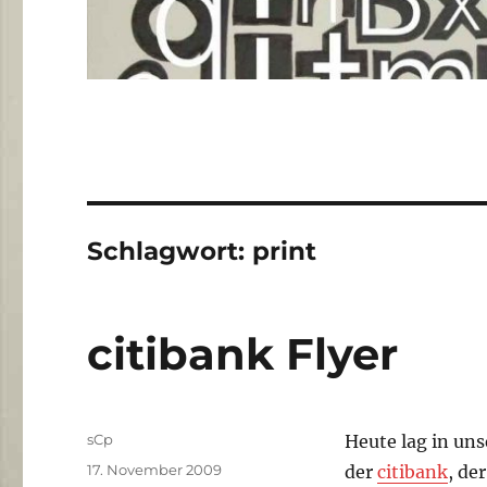
Schlagwort:
print
citibank Flyer
Autor
sCp
Heute lag in un
Veröffentlicht
17. November 2009
der
citibank
, de