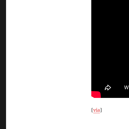
Motion-
Design:
The
New
York
Times
[
via
]