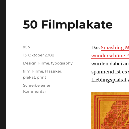
50 Filmplakate
Autor
sCp
Das
Smashing M
Veröffentlicht
13. Oktober 2008
wunderschöne F
am
Kategorien
Design
,
Filme
,
typography
wurden dabei auf
Schlagwörter
film
,
Filme
,
klassiker
,
spannend ist es 
plakat
,
print
Lieblingsplakat 
Schreibe einen
zu
Kommentar
50
Filmplakate