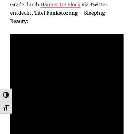
Grade durch
Hannes De Block
via Twitter
entdeckt, Titel
Funkstorung – Sleeping
Beauty
:
UMSCHALTEN AUF HOHE KONTRASTE
SCHRIFT VERGRÖSSERN