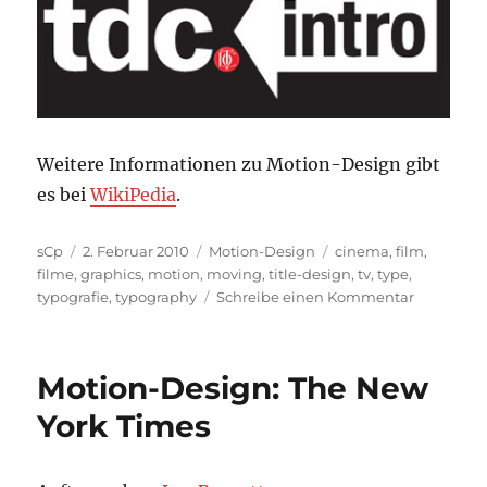
Weitere Informationen zu Motion-Design gibt
es bei
WikiPedia
.
Autor
Veröffentlicht
Kategorien
Schlagwörter
sCp
2. Februar 2010
Motion-Design
cinema
,
film
,
am
filme
,
graphics
,
motion
,
moving
,
title-design
,
tv
,
type
,
zu
typografie
,
typography
Schreibe einen Kommentar
tdc
intro
–
Motion-Design: The New
Motion-
Design
York Times
ausgezeic