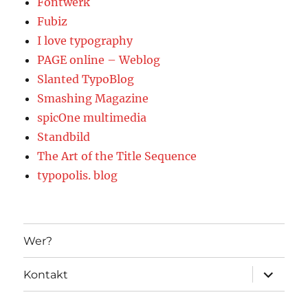
Fontwerk
Fubiz
I love typography
PAGE online – Weblog
Slanted TypoBlog
Smashing Magazine
spicOne multimedia
Standbild
The Art of the Title Sequence
typopolis. blog
Wer?
Unterme
Kontakt
öffnen