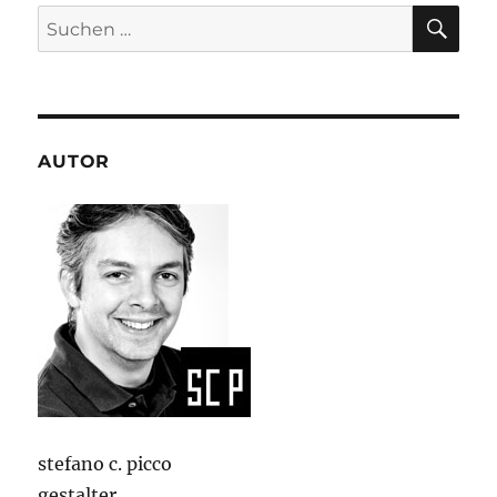
SU
Suchen
nach:
AUTOR
stefano c. picco
gestalter