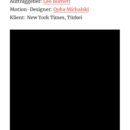
Auftraggeber:
Leo Burnett
Motion-Designer:
Quba Michalski
Klient: New York Times, Türkei