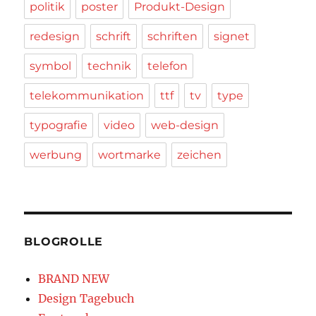
politik
poster
Produkt-Design
redesign
schrift
schriften
signet
symbol
technik
telefon
telekommunikation
ttf
tv
type
typografie
video
web-design
werbung
wortmarke
zeichen
BLOGROLLE
BRAND NEW
Design Tagebuch