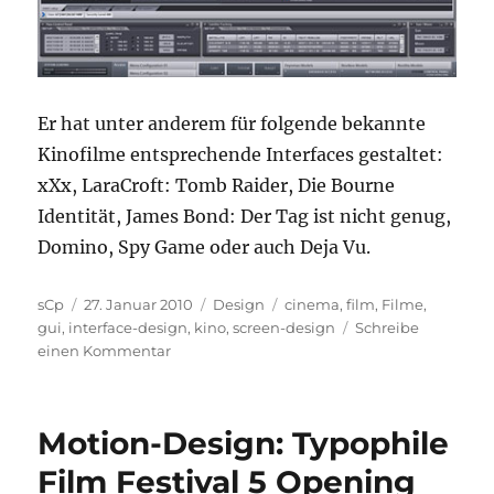
Er hat unter anderem für folgende bekannte
Kinofilme entsprechende Interfaces gestaltet:
xXx, LaraCroft: Tomb Raider, Die Bourne
Identität, James Bond: Der Tag ist nicht genug,
Domino, Spy Game oder auch Deja Vu.
Autor
Veröffentlicht
Kategorien
Schlagwörter
sCp
27. Januar 2010
Design
cinema
,
film
,
Filme
,
am
gui
,
interface-design
,
kino
,
screen-design
Schreibe
zu
einen Kommentar
Interface-
Design
in
Motion-Design: Typophile
Filmen
Film Festival 5 Opening