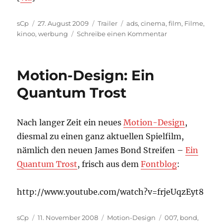
Autor
Veröffentlicht
Kategorien
Schlagwörter
sCp
27. August 2009
Trailer
ads
,
cinema
,
film
,
Filme
,
am
zu
kinoo
,
werbung
Schreibe einen Kommentar
Film-
Tipp:
Art
Motion-Design: Ein
&
Copy
Quantum Trost
Nach langer Zeit ein neues
Motion-Design
,
diesmal zu einen ganz aktuellen Spielfilm,
nämlich den neuen James Bond Streifen –
Ein
Quantum Trost
, frisch aus dem
Fontblog
:
http://www.youtube.com/watch?v=frjeUqzEyt8
Autor
Veröffentlicht
Kategorien
Schlagwörter
sCp
11. November 2008
Motion-Design
007
,
bond
,