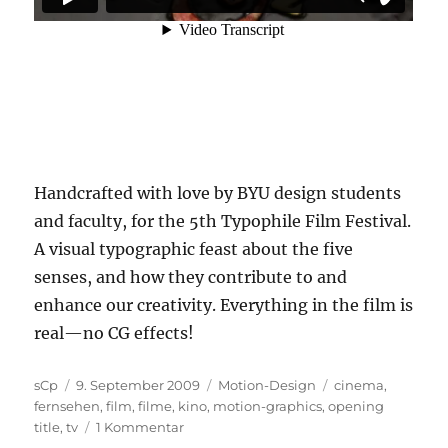
Handcrafted with love by BYU design students
and faculty, for the 5th Typophile Film Festival.
A visual typographic feast about the five
senses, and how they contribute to and
enhance our creativity. Everything in the film is
real—no CG effects!
Autor
Veröffentlicht
Kategorien
Schlagwörter
sCp
9. September 2009
Motion-Design
cinema
,
am
fernsehen
,
film
,
filme
,
kino
,
motion-graphics
,
opening
zu
title
,
tv
1 Kommentar
Motion-