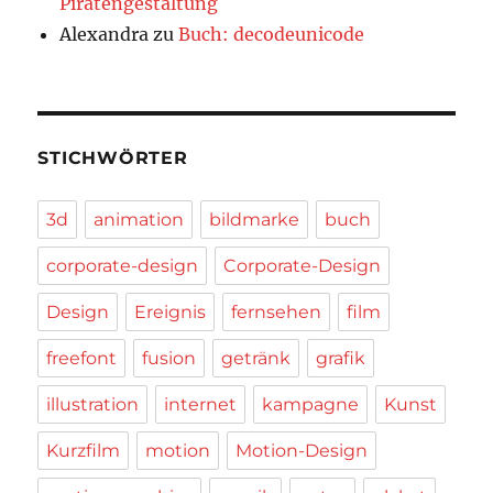
Piratengestaltung
Alexandra
zu
Buch: decodeunicode
STICHWÖRTER
3d
animation
bildmarke
buch
corporate-design
Corporate-Design
Design
Ereignis
fernsehen
film
freefont
fusion
getränk
grafik
illustration
internet
kampagne
Kunst
Kurzfilm
motion
Motion-Design