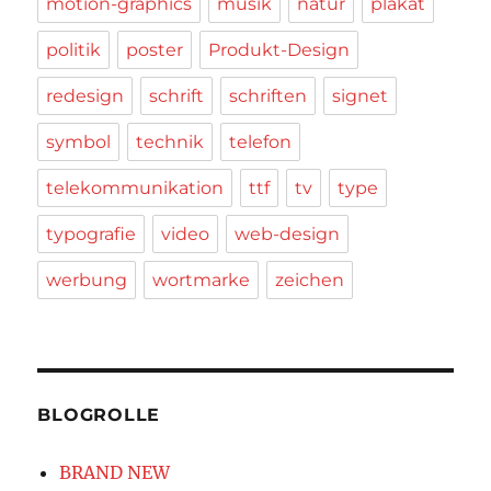
motion-graphics
musik
natur
plakat
politik
poster
Produkt-Design
redesign
schrift
schriften
signet
symbol
technik
telefon
telekommunikation
ttf
tv
type
typografie
video
web-design
werbung
wortmarke
zeichen
BLOGROLLE
BRAND NEW