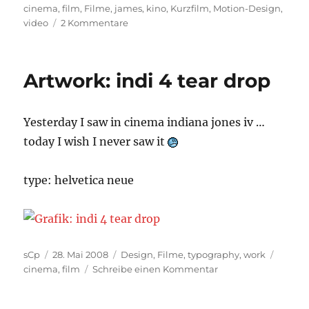
am
cinema
,
film
,
Filme
,
james
,
kino
,
Kurzfilm
,
Motion-Design
,
zu
video
2 Kommentare
Motion-
Design:
Ein
Artwork: indi 4 tear drop
Quantum
Trost
Yesterday I saw in cinema indiana jones iv …
today I wish I never saw it
type: helvetica neue
Autor
Veröffentlicht
Kategorien
Schlag
sCp
28. Mai 2008
Design
,
Filme
,
typography
,
work
am
zu
cinema
,
film
Schreibe einen Kommentar
Artwork:
indi