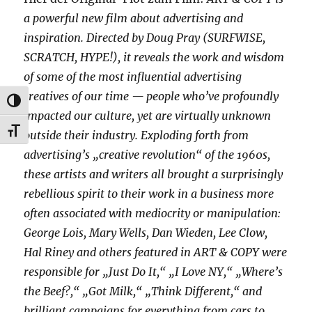
a powerful new film about advertising and
inspiration. Directed by Doug Pray (SURFWISE,
SCRATCH, HYPE!), it reveals the work and wisdom
of some of the most influential advertising
creatives of our time — people who’ve profoundly
UMSCHALTEN AUF HOHE KONTRASTE
impacted our culture, yet are virtually unknown
SCHRIFT VERGRÖSSERN
outside their industry. Exploding forth from
advertising’s „creative revolution“ of the 1960s,
these artists and writers all brought a surprisingly
rebellious spirit to their work in a business more
often associated with mediocrity or manipulation:
George Lois, Mary Wells, Dan Wieden, Lee Clow,
Hal Riney and others featured in ART & COPY were
responsible for „Just Do It,“ „I Love NY,“ „Where’s
the Beef?,“ „Got Milk,“ „Think Different,“ and
brilliant campaigns for everything from cars to