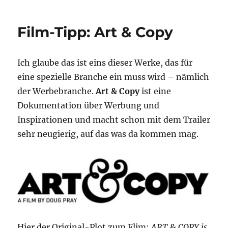
Design:
Typophile
Film-Tipp: Art & Copy
Film
Festival
5
Ich glaube das ist eins dieser Werke, das für
Opening
Titles
eine spezielle Branche ein muss wird – nämlich
der Werbebranche.
Art & Copy
ist eine
Dokumentation über Werbung und
Inspirationen und macht schon mit dem Trailer
sehr neugierig, auf das was da kommen mag.
Hier der Original-Plot zum Flim:
ART & COPY is