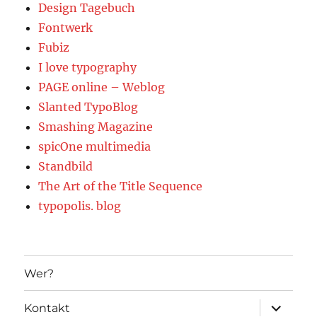
Design Tagebuch
Fontwerk
Fubiz
I love typography
PAGE online – Weblog
Slanted TypoBlog
Smashing Magazine
spicOne multimedia
Standbild
The Art of the Title Sequence
typopolis. blog
Wer?
Unterme
Kontakt
öffnen