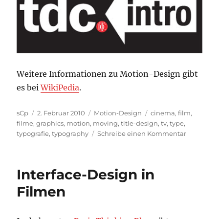
Weitere Informationen zu Motion-Design gibt
es bei
WikiPedia
.
Autor
Veröffentlicht
Kategorien
Schlagwörter
sCp
2. Februar 2010
Motion-Design
cinema
,
film
,
am
filme
,
graphics
,
motion
,
moving
,
title-design
,
tv
,
type
,
zu
typografie
,
typography
Schreibe einen Kommentar
tdc
intro
–
Interface-Design in
Motion-
Design
Filmen
ausgezeic