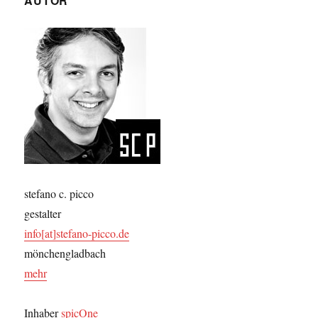
AUTOR
stefano c. picco
gestalter
info[at]stefano-picco.de
mönchengladbach
mehr
Inhaber
spicOne