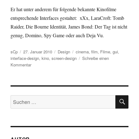
Er hat unter anderem für folgende bekannte Kinofilme
entsprechende Interfaces gestaltet: xXx, LaraCroft: Tomb
Raider, Die Bourne Identität, James Bond: Der Tag ist nicht
genug, Domino, Spy Game oder auch Deja Vu.
Autor
Veröffentlicht
Kategorien
Schlagwörter
sCp
27. Januar 2010
Design
cinema
,
film
,
Filme
,
gui
,
am
interface-design
,
kino
,
screen-design
Schreibe einen
zu
Kommentar
Interface-
Design
in
Filmen
SU
Suchen
nach: