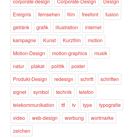
corporate-design
Corporate-Design
Design
Ereignis
fernsehen
film
freefont
fusion
getränk
grafik
illustration
internet
kampagne
Kunst
Kurzfilm
motion
Motion-Design
motion-graphics
musik
natur
plakat
politik
poster
Produkt-Design
redesign
schrift
schriften
signet
symbol
technik
telefon
telekommunikation
ttf
tv
type
typografie
video
web-design
werbung
wortmarke
zeichen