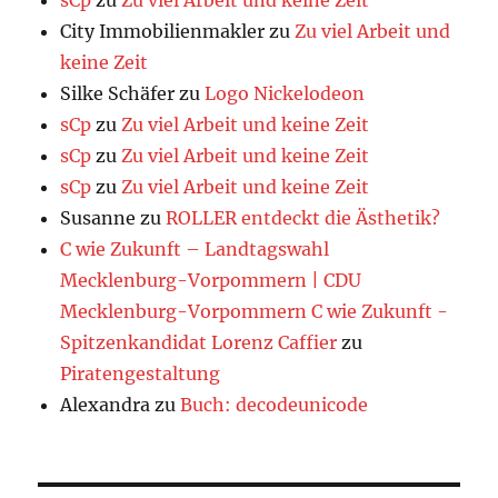
sCp
zu
Zu viel Arbeit und keine Zeit
City Immobilienmakler
zu
Zu viel Arbeit und
keine Zeit
Silke Schäfer
zu
Logo Nickelodeon
sCp
zu
Zu viel Arbeit und keine Zeit
sCp
zu
Zu viel Arbeit und keine Zeit
sCp
zu
Zu viel Arbeit und keine Zeit
Susanne
zu
ROLLER entdeckt die Ästhetik?
C wie Zukunft – Landtagswahl
Mecklenburg-Vorpommern | CDU
Mecklenburg-Vorpommern C wie Zukunft -
Spitzenkandidat Lorenz Caffier
zu
Piratengestaltung
Alexandra
zu
Buch: decodeunicode