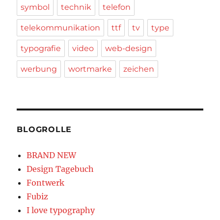
symbol
technik
telefon
telekommunikation
ttf
tv
type
typografie
video
web-design
werbung
wortmarke
zeichen
BLOGROLLE
BRAND NEW
Design Tagebuch
Fontwerk
Fubiz
I love typography