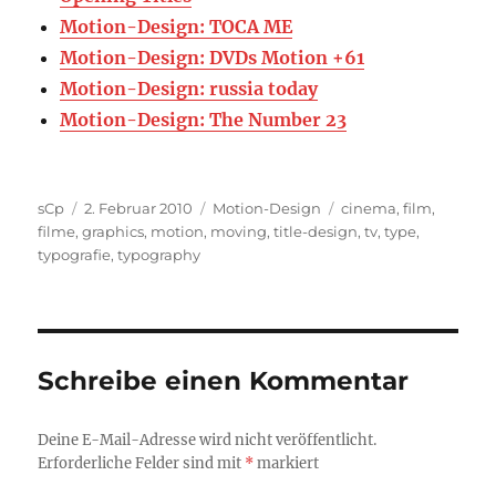
Motion-Design: TOCA ME
Motion-Design: DVDs Motion +61
Motion-Design: russia today
Motion-Design: The Number 23
Autor
Veröffentlicht
Kategorien
Schlagwörter
sCp
2. Februar 2010
Motion-Design
cinema
,
film
,
am
filme
,
graphics
,
motion
,
moving
,
title-design
,
tv
,
type
,
typografie
,
typography
Schreibe einen Kommentar
Deine E-Mail-Adresse wird nicht veröffentlicht.
Erforderliche Felder sind mit
*
markiert