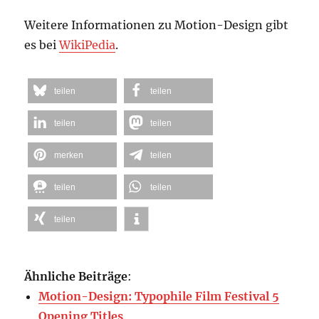
Weitere Informationen zu Motion-Design gibt
es bei
WikiPedia
.
teilen
teilen
teilen
teilen
merken
teilen
teilen
teilen
teilen
Ähnliche Beiträge
:
Motion-Design: Typophile Film Festival 5
Opening Titles