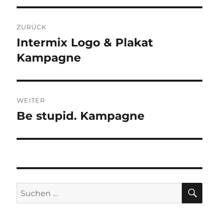
Beitragsnavigation
ZURÜCK
Intermix Logo & Plakat
Vorheriger
Beitrag:
Kampagne
WEITER
Be stupid. Kampagne
Nächster
Beitrag:
SU
Suchen
nach: