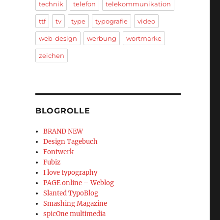
technik
telefon
telekommunikation
ttf
tv
type
typografie
video
web-design
werbung
wortmarke
zeichen
BLOGROLLE
BRAND NEW
Design Tagebuch
Fontwerk
Fubiz
I love typography
PAGE online – Weblog
Slanted TypoBlog
Smashing Magazine
spicOne multimedia