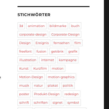
STICHWÖRTER
3d
animation
bildmarke
buch
corporate-design
Corporate-Design
Design
Ereignis
fernsehen
film
freefont
fusion
getränk
grafik
illustration
internet
kampagne
Kunst
Kurzfilm
motion
e
Motion-Design
motion-graphics
musik
natur
plakat
politik
poster
Produkt-Design
redesign
schrift
schriften
signet
symbol