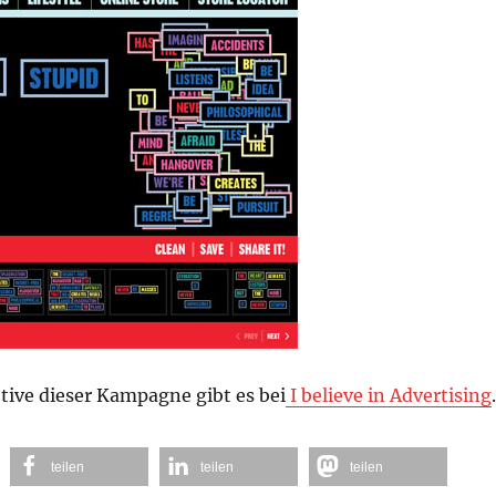
tive dieser Kampagne gibt es bei
I believe in Advertising
.
teilen
teilen
teilen