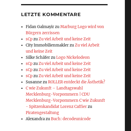
LETZTE KOMMENTARE
Fidan Galmayir
zu
Marburg Logo wird von
Bürgern zerrissen
sCp
zu
Zu viel Arbeit und keine Zeit
City Immobilienmakler
zu
Zu viel Arbeit
und keine Zeit
Silke Schäfer
zu
Logo Nickelodeon
sCp
zu
Zu viel Arbeit und keine Zeit
sCp
zu
Zu viel Arbeit und keine Zeit
sCp
zu
Zu viel Arbeit und keine Zeit
Susanne
zu
ROLLER entdeckt die Ästhetik?
C wie Zukunft – Landtagswahl
Mecklenburg-Vorpommern | CDU
Mecklenburg-Vorpommern C wie Zukunft
- Spitzenkandidat Lorenz Caffier
zu
Piratengestaltung
Alexandra
zu
Buch: decodeunicode