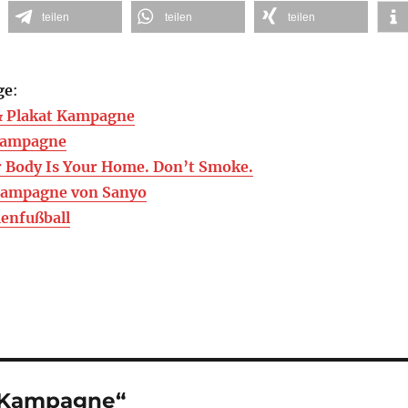
teilen
teilen
teilen
ge
:
& Plakat Kampagne
 Kampagne
 Body Is Your Home. Don’t Smoke.
Kampagne von Sanyo
enfußball
. Kampagne“