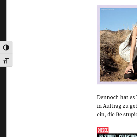
UMSCHALTEN AUF HOHE KONTRASTE
SCHRIFT VERGRÖSSERN
Dennoch hat es 
in Auftrag zu g
ein, die Be stup