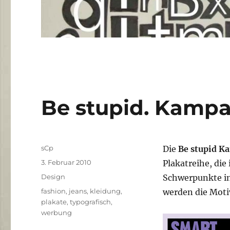
Be stupid. Kamp
Autor
sCp
Die
Be stupid K
Veröffentlicht
3. Februar 2010
Plakatreihe, die
am
Kategorien
Design
Schwerpunkte in
Schlagwörter
fashion
,
jeans
,
kleidung
,
werden die Moti
plakate
,
typografisch
,
werbung