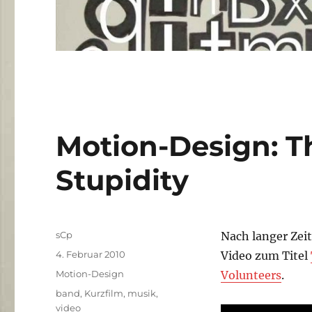
Motion-Design: T
Stupidity
Autor
sCp
Nach langer Zei
Veröffentlicht
4. Februar 2010
Video zum Titel
am
Kategorien
Motion-Design
Volunteers
.
Schlagwörter
band
,
Kurzfilm
,
musik
,
video