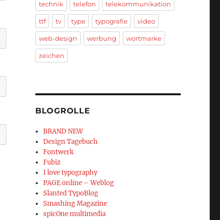
technik
telefon
telekommunikation
ttf
tv
type
typografie
video
web-design
werbung
wortmarke
zeichen
BLOGROLLE
BRAND NEW
Design Tagebuch
Fontwerk
Fubiz
I love typography
PAGE online – Weblog
Slanted TypoBlog
Smashing Magazine
spicOne multimedia