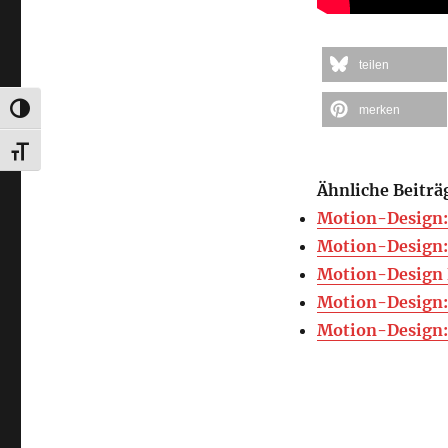
teilen
merken
UMSCHALTEN AUF HOHE KONTRASTE
SCHRIFT VERGRÖSSERN
Ähnliche Beiträ
Motion-Design:
Motion-Design:
Motion-Design
Motion-Design:
Motion-Design: 