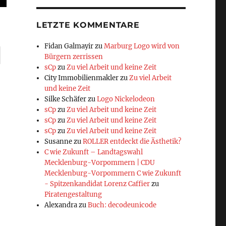
LETZTE KOMMENTARE
Fidan Galmayir
zu
Marburg Logo wird von
Bürgern zerrissen
sCp
zu
Zu viel Arbeit und keine Zeit
City Immobilienmakler
zu
Zu viel Arbeit
und keine Zeit
Silke Schäfer
zu
Logo Nickelodeon
sCp
zu
Zu viel Arbeit und keine Zeit
sCp
zu
Zu viel Arbeit und keine Zeit
sCp
zu
Zu viel Arbeit und keine Zeit
Susanne
zu
ROLLER entdeckt die Ästhetik?
C wie Zukunft – Landtagswahl
Mecklenburg-Vorpommern | CDU
Mecklenburg-Vorpommern C wie Zukunft
- Spitzenkandidat Lorenz Caffier
zu
Piratengestaltung
Alexandra
zu
Buch: decodeunicode