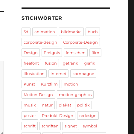
STICHWÖRTER
3d
animation
bildmarke
buch
corporate-design
Corporate-Design
Design
Ereignis
fernsehen
film
freefont
fusion
getränk
grafik
illustration
internet
kampagne
Kunst
Kurzfilm
motion
Motion-Design
motion-graphics
musik
natur
plakat
politik
poster
Produkt-Design
redesign
schrift
schriften
signet
symbol