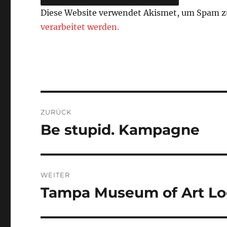
Diese Website verwendet Akismet, um Spam z
verarbeitet werden.
Beitragsnavigation
ZURÜCK
Be stupid. Kampagne
Vorheriger
Beitrag:
WEITER
Tampa Museum of Art L
Nächster
Beitrag: