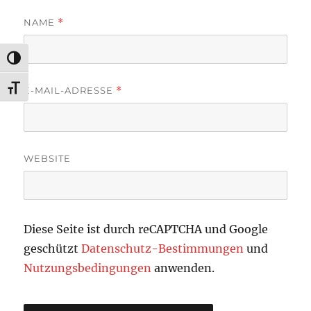
NAME
*
UMSCHALTEN AUF HOHE KONTRASTE
SCHRIFT VERGRÖSSERN
E-MAIL-ADRESSE
*
WEBSITE
Diese Seite ist durch reCAPTCHA und Google
geschützt
Datenschutz-Bestimmungen
und
Nutzungsbedingungen
anwenden.