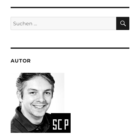
SU
Suchen
nach:
AUTOR