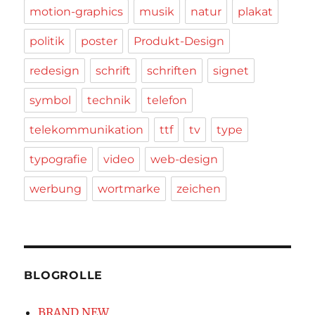
motion-graphics
musik
natur
plakat
politik
poster
Produkt-Design
redesign
schrift
schriften
signet
symbol
technik
telefon
telekommunikation
ttf
tv
type
typografie
video
web-design
werbung
wortmarke
zeichen
BLOGROLLE
BRAND NEW