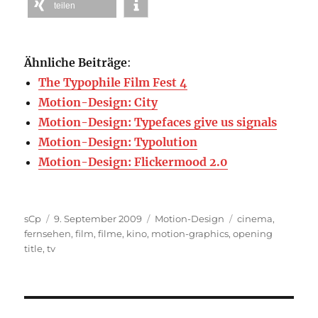
teilen
Ähnliche Beiträge
:
The Typophile Film Fest 4
Motion-Design: City
Motion-Design: Typefaces give us signals
Motion-Design: Typolution
Motion-Design: Flickermood 2.0
Autor
Veröffentlicht
Kategorien
Schlagwörter
sCp
9. September 2009
Motion-Design
cinema
,
am
fernsehen
,
film
,
filme
,
kino
,
motion-graphics
,
opening
title
,
tv