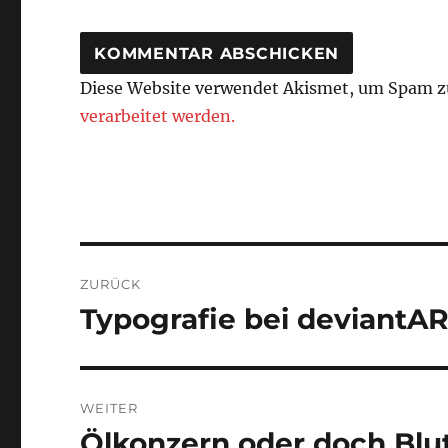
Diese Website verwendet Akismet, um Spam z
verarbeitet werden.
Beitragsnavigation
ZURÜCK
Typografie bei deviantART
Vorheriger
Beitrag:
WEITER
Ölkonzern oder doch Blu
Nächster