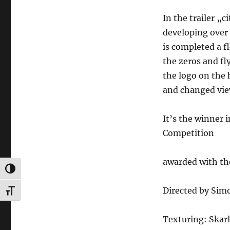
In the trailer „
developing over 
is completed a fl
the zeros and fl
the logo on the 
and changed vie
It’s the winner 
Competition
awarded with th
UMSCHALTEN AUF HOHE KONTRASTE
Directed by Si
SCHRIFT VERGRÖSSERN
Texturing: Skar