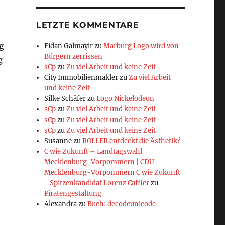
LETZTE KOMMENTARE
ng
Fidan Galmayir
zu
Marburg Logo wird von
Bürgern zerrissen
g
sCp
zu
Zu viel Arbeit und keine Zeit
City Immobilienmakler
zu
Zu viel Arbeit
und keine Zeit
Silke Schäfer
zu
Logo Nickelodeon
sCp
zu
Zu viel Arbeit und keine Zeit
sCp
zu
Zu viel Arbeit und keine Zeit
sCp
zu
Zu viel Arbeit und keine Zeit
Susanne
zu
ROLLER entdeckt die Ästhetik?
C wie Zukunft – Landtagswahl
Mecklenburg-Vorpommern | CDU
Mecklenburg-Vorpommern C wie Zukunft
- Spitzenkandidat Lorenz Caffier
zu
Piratengestaltung
Alexandra
zu
Buch: decodeunicode