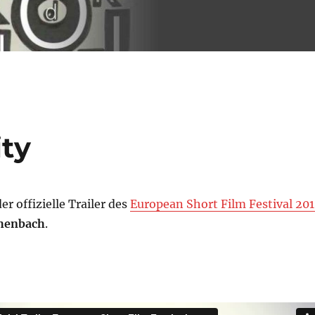
ity
er offizielle Trailer des
European Short Film Festival 20
henbach
.