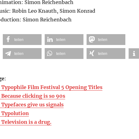
Animation: Simon Reichenbach
usic: Robin Leo Knauth, Simon Konrad
roduction: Simon Reichenbach
teilen
teilen
teilen
teilen
teilen
teilen
ge
:
Typophile Film Festival 5 Opening Titles
Because clicking is so 90s
Typefaces give us signals
 Typolution
Television is a drug.