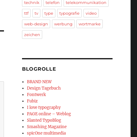
technik
telefon
telekommunikation
ttf
tv
type
typografie
video
web-design
werbung
wortmarke
zeichen
BLOGROLLE
BRAND NEW
Design Tagebuch
Fontwerk
Fubiz
I love typography
PAGE online – Weblog
Slanted TypoBlog
Smashing Magazine
spicOne multimedia