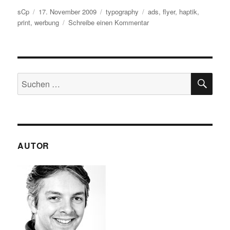
Autor
Veröffentlicht
Kategorien
Schlagwörter
sCp
17. November 2009
typography
ads
,
flyer
,
haptik
,
am
zu
print
,
werbung
Schreibe einen Kommentar
citibank
Flyer
SU
Suchen
nach:
AUTOR