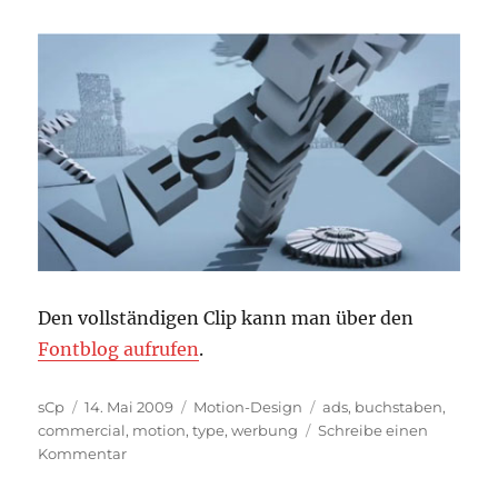
Den vollständigen Clip kann man über den
Fontblog aufrufen
.
Autor
Veröffentlicht
Kategorien
Schlagwörter
sCp
14. Mai 2009
Motion-Design
ads
,
buchstaben
,
am
commercial
,
motion
,
type
,
werbung
Schreibe einen
zu
Kommentar
Motion-