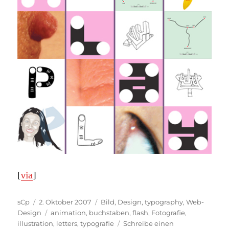
[
via
]
Autor
Veröffentlicht
Kategorien
sCp
2. Oktober 2007
Bild
,
Design
,
typography
,
Web-
am
Schlagwörter
Design
animation
,
buchstaben
,
flash
,
Fotografie
,
illustration
,
letters
,
typografie
Schreibe einen