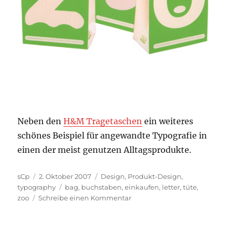
Neben den
H&M Tragetaschen
ein weiteres
schönes Beispiel für angewandte Typografie in
einen der meist genutzen Alltagsprodukte.
Autor
Veröffentlicht
Kategorien
sCp
2. Oktober 2007
Design
,
Produkt-Design
,
am
Schlagwörter
typography
bag
,
buchstaben
,
einkaufen
,
letter
,
tüte
,
zu
zoo
Schreibe einen Kommentar
Einmal
Z