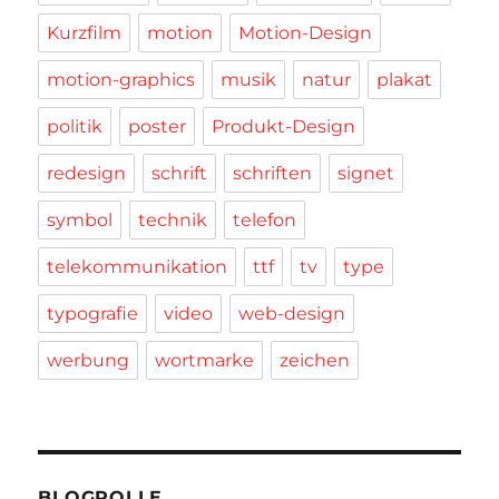
Kurzfilm
motion
Motion-Design
motion-graphics
musik
natur
plakat
politik
poster
Produkt-Design
redesign
schrift
schriften
signet
symbol
technik
telefon
telekommunikation
ttf
tv
type
typografie
video
web-design
werbung
wortmarke
zeichen
BLOGROLLE