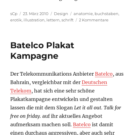
Autor
Veröffentlicht
Kategorien
Schlagwörter
sCp
23. März 2010
Design
anatomie
,
buchstaben
,
am
zu
erotik
,
illustration
,
lettern
,
schrift
2 Kommentare
tdc.
mag
es
Batelco Plakat
erotisch
Kampagne
Der Telekommunikations Anbieter
Batelco
, aus
Bahrain, vergleichbar mit der
Deutschen
Telekom
, hat sich eine sehr schöne
Plakatkampagne entwickeln und gestalten
lassen die mit dem Slogan
Let it all out. Talk for
free on friday.
auf ihr aktuelles Angebot
aufmerksam machen soll.
Batelco
ist damit
einen durchaus aggressiven, aber auch sehr