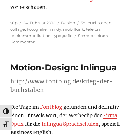
vorbeischauen.
Autor
Veröffentlicht
Kategorien
Schlagwörter
sCp
24. Februar 2010
Design
3d
,
buchstaben
,
am
collage
,
Fotografie
,
handy
,
mobilfunk
,
telefon
,
telekommunikation
,
typografie
Schreibe einen
zu
Kommentar
Batelco
Plakat
Kampagne
Motion-Design: Inlingua
http://www.fontblog.de/krieg-der-
buchstaben
Die Tage im
Fontblog
gefunden und definitiv
UMSCHALTEN AUF HOHE KONTRASTE
einen Hinweis wert, der Werbeclip der
Firma
Optix
für die
Inlingua Sprachschulen
, speziell
SCHRIFT VERGRÖSSERN
Business English
.