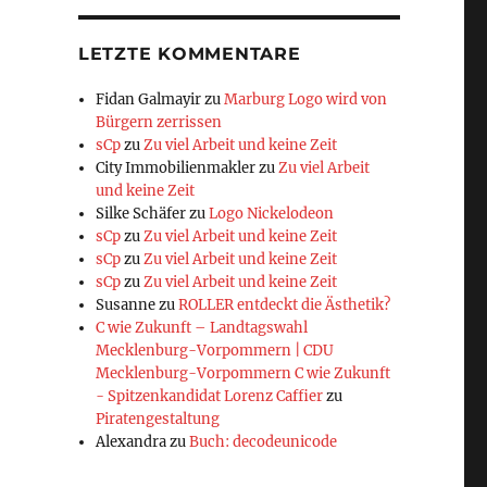
LETZTE KOMMENTARE
Fidan Galmayir
zu
Marburg Logo wird von
Bürgern zerrissen
sCp
zu
Zu viel Arbeit und keine Zeit
City Immobilienmakler
zu
Zu viel Arbeit
und keine Zeit
Silke Schäfer
zu
Logo Nickelodeon
sCp
zu
Zu viel Arbeit und keine Zeit
sCp
zu
Zu viel Arbeit und keine Zeit
sCp
zu
Zu viel Arbeit und keine Zeit
Susanne
zu
ROLLER entdeckt die Ästhetik?
C wie Zukunft – Landtagswahl
Mecklenburg-Vorpommern | CDU
Mecklenburg-Vorpommern C wie Zukunft
- Spitzenkandidat Lorenz Caffier
zu
Piratengestaltung
Alexandra
zu
Buch: decodeunicode