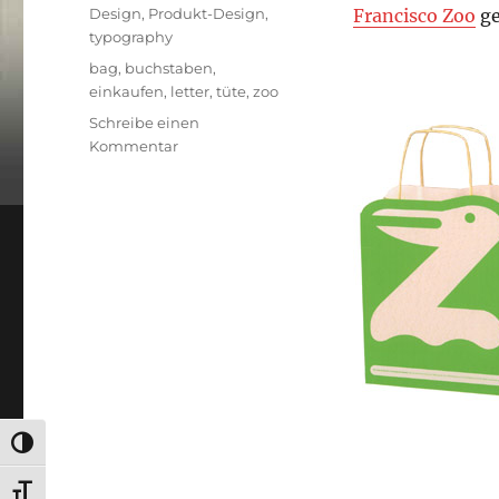
am
Kategorien
Design
,
Produkt-Design
,
Francisco Zoo
ge
typography
Schlagwörter
bag
,
buchstaben
,
einkaufen
,
letter
,
tüte
,
zoo
Schreibe einen
zu
Kommentar
Einmal
Z
O
O
bitte
UMSCHALTEN AUF HOHE KONTRASTE
SCHRIFT VERGRÖSSERN