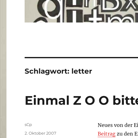
Schlagwort:
letter
Einmal Z O O bitt
Autor
sCp
Neues von der E
Veröffentlicht
2. Oktober 2007
Beitrag
zu den E