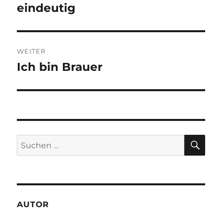
Beitrag:
eindeutig
WEITER
Ich bin Brauer
Nächster
Beitrag:
SU
Suchen
nach:
AUTOR