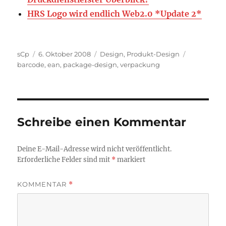
HRS Logo wird endlich Web2.0 *Update 2*
Autor
Veröffentlicht
Kategorien
Schlagwört
sCp
6. Oktober 2008
Design
,
Produkt-Design
am
barcode
,
ean
,
package-design
,
verpackung
Schreibe einen Kommentar
Deine E-Mail-Adresse wird nicht veröffentlicht.
Erforderliche Felder sind mit
*
markiert
KOMMENTAR
*