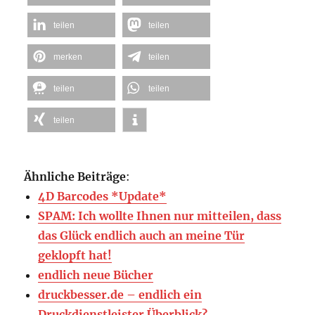
teilen
teilen
merken
teilen
teilen
teilen
teilen
Ähnliche Beiträge
:
4D Barcodes *Update*
SPAM: Ich wollte Ihnen nur mitteilen, dass
das Glück endlich auch an meine Tür
geklopft hat!
endlich neue Bücher
druckbesser.de – endlich ein
Druckdienstleister Überblick?