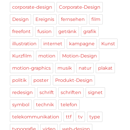
corporate-design
Corporate-Design
Design
Ereignis
fernsehen
film
freefont
fusion
getränk
grafik
illustration
internet
kampagne
Kunst
Kurzfilm
motion
Motion-Design
motion-graphics
musik
natur
plakat
politik
poster
Produkt-Design
redesign
schrift
schriften
signet
symbol
technik
telefon
telekommunikation
ttf
tv
type
typografie
video
web-design