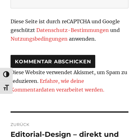
Diese Seite ist durch reCAPTCHA und Google
geschützt
Datenschutz-Bestimmungen
und
Nutzungsbedingungen
anwenden.
Diese Website verwendet Akismet, um Spam zu
UMSCHALTEN AUF HOHE KONTRASTE
reduzieren.
Erfahre, wie deine
SCHRIFT VERGRÖSSERN
Kommentardaten verarbeitet werden.
Beitragsnavigation
ZURÜCK
Editorial-Design – direkt und
Vorheriger