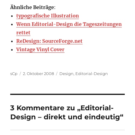
Ähnliche Beiträge
:
typografische Illustration
Wenn Editorial-Design die Tageszeitungen
rettet
ReDesign: SourceForge.net
Vintage Vinyl Cover
Autor
Veröffentlicht
Kategorien
sCp
2. Oktober 2008
Design
,
Editorial-Design
am
3 Kommentare zu „Editorial-
Design – direkt und eindeutig“