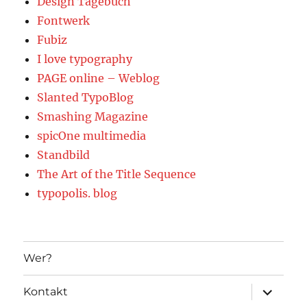
Design Tagebuch
Fontwerk
Fubiz
I love typography
PAGE online – Weblog
Slanted TypoBlog
Smashing Magazine
spicOne multimedia
Standbild
The Art of the Title Sequence
typopolis. blog
Wer?
Unterme
Kontakt
öffnen