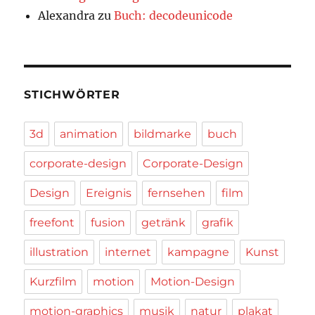
Alexandra
zu
Buch: decodeunicode
STICHWÖRTER
3d
animation
bildmarke
buch
corporate-design
Corporate-Design
Design
Ereignis
fernsehen
film
freefont
fusion
getränk
grafik
illustration
internet
kampagne
Kunst
Kurzfilm
motion
Motion-Design
motion-graphics
musik
natur
plakat