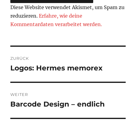
Diese Website verwendet Akismet, um Spam zu
reduzieren.
Erfahre, wie deine
Kommentardaten verarbeitet werden.
Beitragsnavigation
ZURÜCK
Logos: Hermes memorex
Vorheriger
Beitrag:
WEITER
Barcode Design – endlich
Nächster
Beitrag: