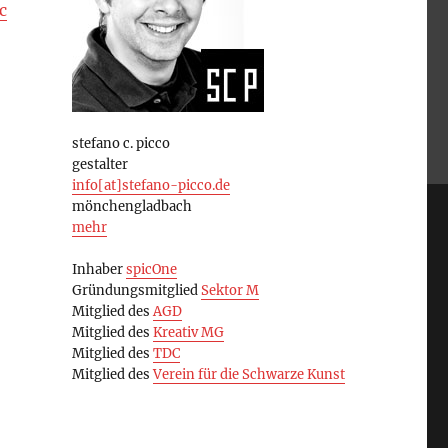
c
stefano c. picco
gestalter
info[at]stefano-picco.de
mönchengladbach
mehr
Inhaber
spicOne
Gründungsmitglied
Sektor M
Mitglied des
AGD
Mitglied des
Kreativ MG
Mitglied des
TDC
Mitglied des
Verein für die Schwarze Kunst