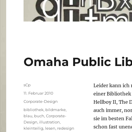
Omaha Public Lib
Autor
sCp
Leider kann ich 
Veröffentlicht
11. Februar 2010
einer Bibliothe
am
Kategorien
Corporate-Design
Hellboy II, The 
Schlagwörter
bibliothek
,
bildmarke
,
auch immer, norm
blau
,
buch
,
Corporate-
sie im besten Fa
Design
,
illustration
,
schon fast unend
kleinteilig
,
lesen
,
redesign