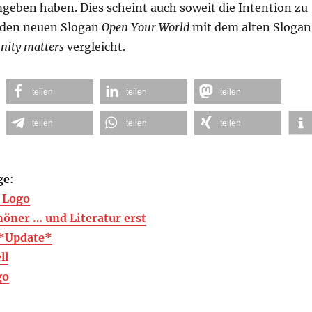
eben haben. Dies scheint auch soweit die Intention zu
 den neuen Slogan
Open Your World
mit dem alten Slogan
nity matters
vergleicht.
teilen
teilen
teilen
teilen
teilen
teilen
ge
:
 Logo
öner … und Literatur erst
*Update*
ll
go