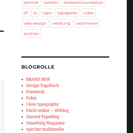
technik
telefon
telekommunikation
ttf
tv
type
typografie
video
web-design
werbung
wortmarke
zeichen
BLOGROLLE
BRAND NEW
Design Tagebuch
Fontwerk
Fubiz
I love typography
PAGE online – Weblog
Slanted TypoBlog
Smashing Magazine
spicOne multimedia