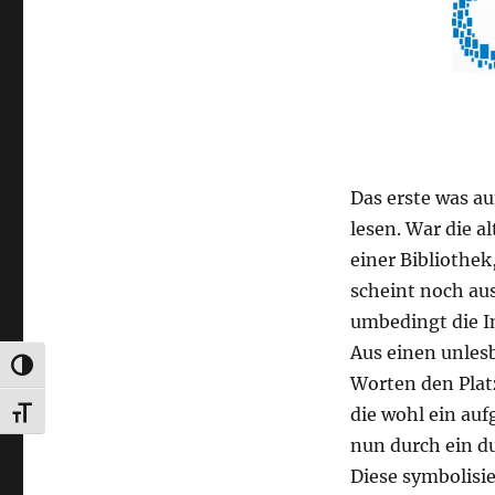
Das erste was au
lesen. War die a
einer Bibliothek,
scheint noch au
umbedingt die I
Aus einen unlesb
UMSCHALTEN AUF HOHE KONTRASTE
Worten den Platz
die wohl ein auf
SCHRIFT VERGRÖSSERN
nun durch ein d
Diese symbolisie