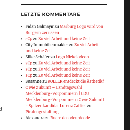
LETZTE KOMMENTARE
Fidan Galmayir
zu
Marburg Logo wird von
Bürgern zerrissen
sCp
zu
Zu viel Arbeit und keine Zeit
City Immobilienmakler
zu
Zu viel Arbeit
und keine Zeit
Silke Schäfer
zu
Logo Nickelodeon
sCp
zu
Zu viel Arbeit und keine Zeit
sCp
zu
Zu viel Arbeit und keine Zeit
sCp
zu
Zu viel Arbeit und keine Zeit
Susanne
zu
ROLLER entdeckt die Ästhetik?
C wie Zukunft – Landtagswahl
Mecklenburg-Vorpommern | CDU
Mecklenburg-Vorpommern C wie Zukunft
- Spitzenkandidat Lorenz Caffier
zu
d
Piratengestaltung
Alexandra
zu
Buch: decodeunicode