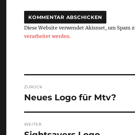
Diese Website verwendet Akismet, um Spam z
verarbeitet werden.
Beitragsnavigation
ZURÜCK
Neues Logo für Mtv?
Vorheriger
Beitrag:
WEITER
Sightsavers Logo
Nächster