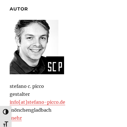
AUTOR
stefano c. picco
gestalter
info[at]stefano-picco.de
mönchengladbach
UMSCHALTEN AUF HOHE KONTRASTE
mehr
SCHRIFT VERGRÖSSERN