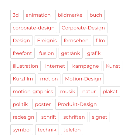
3d
animation
bildmarke
buch
corporate-design
Corporate-Design
Design
Ereignis
fernsehen
film
freefont
fusion
getränk
grafik
illustration
internet
kampagne
Kunst
Kurzfilm
motion
Motion-Design
motion-graphics
musik
natur
plakat
politik
poster
Produkt-Design
redesign
schrift
schriften
signet
symbol
technik
telefon