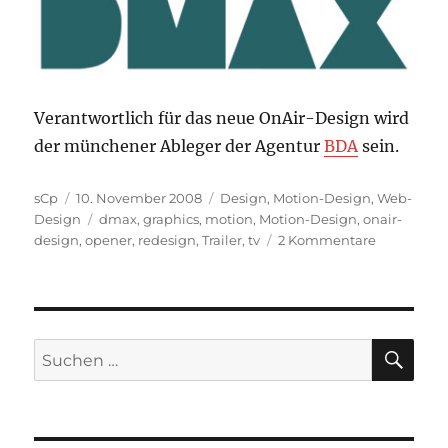
Verantwortlich für das neue OnAir-Design wird
der münchener Ableger der Agentur
BDA
sein.
Autor
Veröffentlicht
Kategorien
sCp
10. November 2008
Design
,
Motion-Design
,
Web-
am
Schlagwörter
Design
dmax
,
graphics
,
motion
,
Motion-Design
,
onair-
zu
design
,
opener
,
redesign
,
Trailer
,
tv
2 Kommentare
DMAX
mit
neuem
OnAir-
Design
SU
Suchen
…
nach: