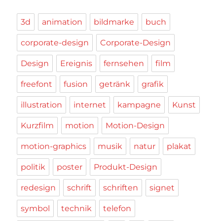
3d
animation
bildmarke
buch
corporate-design
Corporate-Design
Design
Ereignis
fernsehen
film
freefont
fusion
getränk
grafik
illustration
internet
kampagne
Kunst
Kurzfilm
motion
Motion-Design
motion-graphics
musik
natur
plakat
politik
poster
Produkt-Design
redesign
schrift
schriften
signet
symbol
technik
telefon