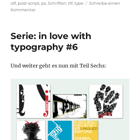
am
otf
,
post-script
,
ps
,
Schriften
,
ttf
,
type
Schreibe einen
zu
Kommentar
Schrift
ist
es
Serie: in love with
wert
typography #6
Und weiter geht es nun mit Teil Sechs: